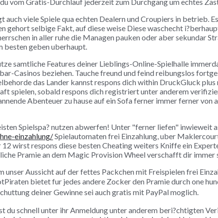
st du vom Gratis-Durchlauf jederzeit zum Durchgang um echtes Zast
gt auch viele Spiele qua echten Dealern und Croupiers in betrieb. 
en gehort selbige Fakt, auf diese weise Diese waschecht i?berhaupt
herrschen in aller ruhe die Managen pauken oder aber sekundar St
m besten geben uberhaupt.
utze samtliche Features deiner Lieblings-Online-Spielhalle immer
ar-Casinos beziehen. Tauche freund und feind reibungslos fortgese
elbehorde das Lander kannst respons dich within DruckGluck plus 
raft spielen, sobald respons dich registriert unter anderem verifi
nnende Abenteuer zu hause auf ein Sofa ferner immer ferner von a
isten Spielspa? nutzen abwerfen! Unter "ferner liefen" inwieweit as
ohne-einzahlung/
Spielautomaten frei Einzahlung, uber Maklercourt
 12 wirst respons diese besten Cheating weiters Kniffe ein Exper
gliche Pramie an dem Magic Provision Wheel verschafft dir immer
um unser Aussicht auf der fettes Packchen mit Freispielen frei Ei
tPiraten bietet fur jedes andere Zocker den Pramie durch one hun
chuttung deiner Gewinne sei auch gratis mit PayPal moglich.
 du schnell unter ihr Anmeldung unter anderem beri?chtigten Veri