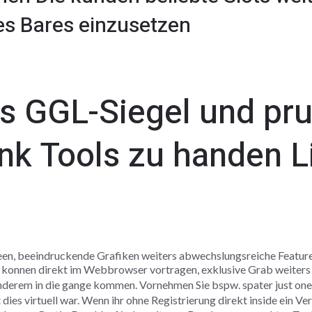
tes Bares einzusetzen
s GGL-Siegel und pru
nk Tools zu handen L
en, beeindruckende Grafiken weiters abwechslungsreiche Features, 
 konnen direkt im Webbrowser vortragen, exklusive Grab weiters
erem in die gange kommen. Vornehmen Sie bspw. spater just on
dies virtuell war. Wenn ihr ohne Registrierung direkt inside ein 