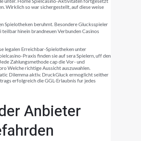
de unter. Home Spielcasino-Aktivitaten fortgesetzt
. Wirklich so war sichergestellt, auf diese weise
nen Spielotheken beruhmt. Besondere Glucksspieler
i teilbar hinein brandneuen Verbunden Casinos
 legalen Erreichbar-Spielotheken unter
lcasino-Praxis finden sie auf sera Spielern, uff den
. Jede Zahlungsmethode cap die Vor- und
pro Welche richtige Aussicht auszuwahlen.
tic Dilemma aktiv. DruckGluck ermoglicht seither
rags erfolgreich die GGL-Erlaubnis fur jedes
der Anbieter
efahrden