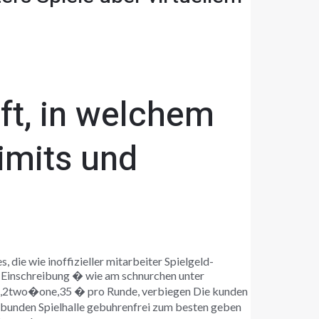
ft, in welchem
imits und
die wie inoffizieller mitarbeiter Spielgeld-
 Einschreibung � wie am schnurchen unter
e,2two�one,35 � pro Runde, verbiegen Die kunden
Verbunden Spielhalle gebuhrenfrei zum besten geben