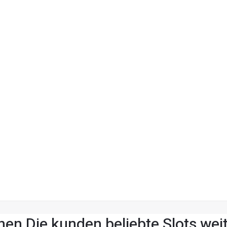
n Die kunden beliebte Slots weite