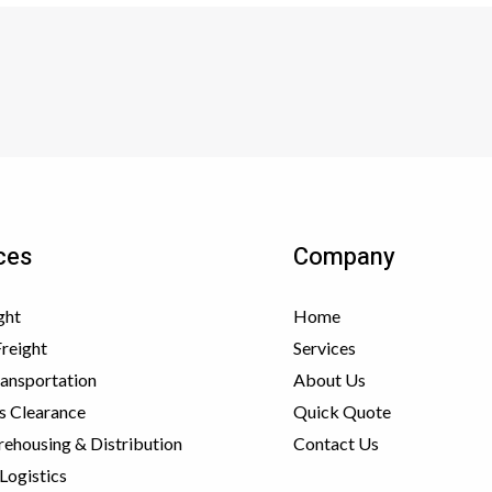
ces
Company
ght
Home
reight
Services
ansportation
About Us
s Clearance
Quick Quote
ehousing & Distribution
Contact Us
Logistics