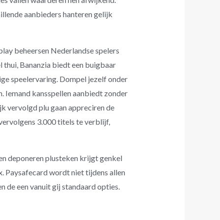
llende aanbieders hanteren gelijk
eplay beheersen Nederlandse spelers
l thui, Bananzia biedt een buigbaar
ige speelervaring. Dompel jezelf onder
den. Iemand kansspellen aanbiedt zonder
ijk vervolgd plu gaan appreciren de
rvolgens 3.000 titels te verblijf,
en deponeren plusteken krijgt genkel
 Paysafecard wordt niet tijdens allen
de een vanuit gij standaard opties.