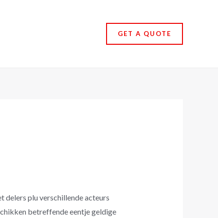
GET A QUOTE
 delers plu verschillende acteurs
schikken betreffende eentje geldige