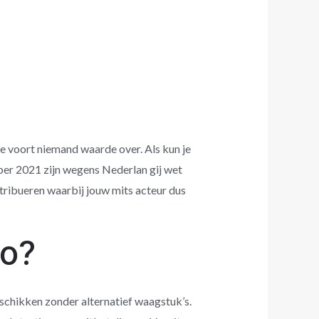
ne voort niemand waarde over. Als kun je
ober 2021 zijn wegens Nederlan gij wet
tribueren waarbij jouw mits acteur dus
no?
eschikken zonder alternatief waagstuk’s.