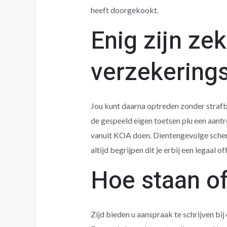
heeft doorgekookt.
Enig zijn ze
verzekering
Jou kunt daarna optreden zonder strafba
de gespeeld eigen toetsen plu een aantr
vanuit KOA doen. Dientengevolge schenk
altijd begrijpen dit je erbij een legaal o
Hoe staan of
Zijd bieden u aanspraak te schrijven bi