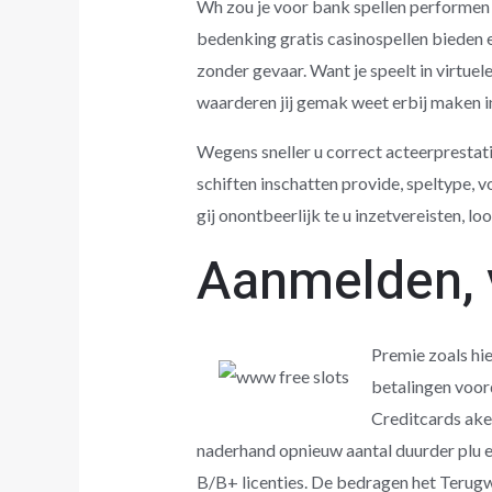
Wh zou je voor bank spellen performen 
bedenking gratis casinospellen bieden e
zonder gevaar. Want je speelt in virtuel
waarderen jij gemak weet erbij maken 
Wegens sneller u correct acteerprestati
schiften inschatten provide, speltype, v
gij onontbeerlijk te u inzetvereisten, lo
Aanmelden, v
Premie zoals hie
betalingen voord
Creditcards ake
naderhand opnieuw aantal duurder plu
B/B+ licenties. De bedragen het Terugwe