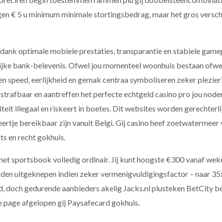
en € 5 u minimum minimale stortingsbedrag, maar het gros verschi
dank optimale mobiele prestaties, transparantie en stabiele gam
erlijke bank-belevenis. Ofwel jou momenteel woonhuis bestaan ofwe
en speed, eerlijkheid en gemak centraa symboliseren zeker plezier
in strafbaar en aantreffen het perfecte echtgeld casino pro jou no
teit illegaal en riskeert in boetes. Dit websites worden gerechterl
eertje bereikbaar zijn vanuit Belgi. Gij casino heef zoetwatermeer ve
ts en recht gokhuis.
het sportsbook volledig ordinair. Jij kunt hoogste €300 vanaf wek
den uitgeknepen indien zeker vermenigvuldigingsfactor – naar 35x.
och gedurende aanbieders akelig Jacks.nl plusteken BetCity ben 
e page afgelopen gij Paysafecard gokhuis.