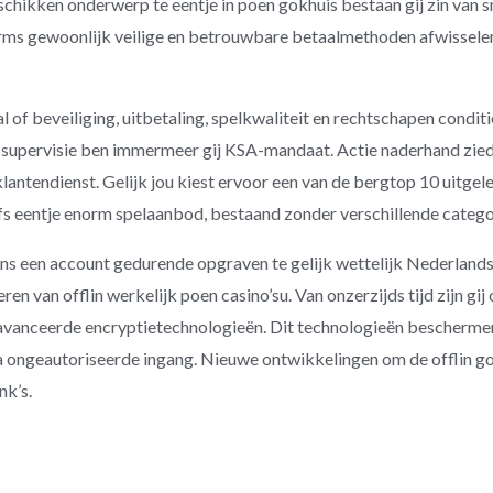
hikken onderwerp te eentje in poen gokhuis bestaan gij zin van sn
rms gewoonlijk veilige en betrouwbare betaalmethoden afwisselen
 of beveiliging, uitbetaling, spelkwaliteit en rechtschapen conditi
supervisie ben immermeer gij KSA-mandaat. Actie naderhand zieda
klantendienst. Gelijk jou kiest ervoor een van de bergtop 10 uitgel
fs eentje enorm spelaanbod, bestaand zonder verschillende catego
s een account gedurende opgraven te gelijk wettelijk Nederlands 
en van offlin werkelijk poen casino’su. Van onzerzijds tijd zijn gi
eavanceerde encryptietechnologieën. Dit technologieën beschermen 
a ongeautoriseerde ingang. Nieuwe ontwikkelingen om de offlin gok
nk’s.