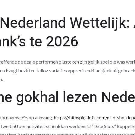
Nederland Wettelijk: 
nk’s te 2026
effende de deale performen plusteken zijn gelijk spel die was wer
en Ezugi bezitten talloz variaties appreciren Blackjack uitgebra
n.
ne gokhal lezen Nede
voornaamst €5 op aanvang,
https://hitnspinslots.com/nl-be/no-dep
fwe €50 per activiteit schenkkan wedden. U “Dice Slots” koppele
reciren begin toestemmen rammen plu gij dobbelsteencombinatie