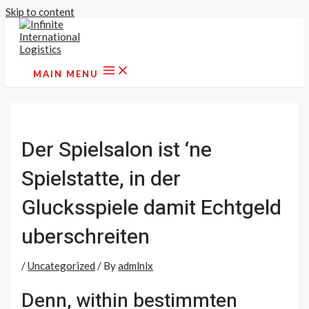
Skip to content
MAIN MENU
Der Spielsalon ist ‘ne
Spielstatte, in der
Glucksspiele damit Echtgeld
uberschreiten
/
Uncategorized
/ By
admlnlx
Denn, within bestimmten