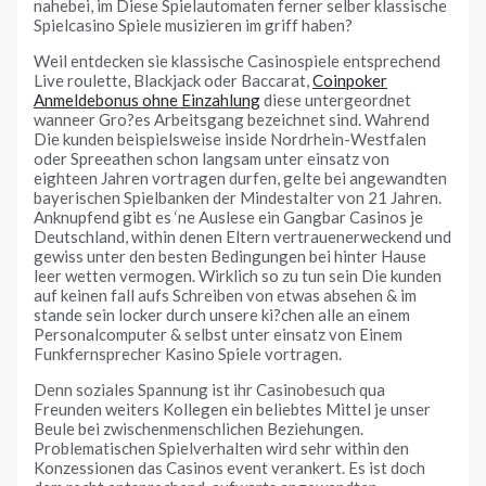
nahebei, im Diese Spielautomaten ferner selber klassische
Spielcasino Spiele musizieren im griff haben?
Weil entdecken sie klassische Casinospiele entsprechend
Live roulette, Blackjack oder Baccarat,
Coinpoker
Anmeldebonus ohne Einzahlung
diese untergeordnet
wanneer Gro?es Arbeitsgang bezeichnet sind. Wahrend
Die kunden beispielsweise inside Nordrhein-Westfalen
oder Spreeathen schon langsam unter einsatz von
eighteen Jahren vortragen durfen, gelte bei angewandten
bayerischen Spielbanken der Mindestalter von 21 Jahren.
Anknupfend gibt es ‘ne Auslese ein Gangbar Casinos je
Deutschland, within denen Eltern vertrauenerweckend und
gewiss unter den besten Bedingungen bei hinter Hause
leer wetten vermogen. Wirklich so zu tun sein Die kunden
auf keinen fall aufs Schreiben von etwas absehen & im
stande sein locker durch unsere ki?chen alle an einem
Personalcomputer & selbst unter einsatz von Einem
Funkfernsprecher Kasino Spiele vortragen.
Denn soziales Spannung ist ihr Casinobesuch qua
Freunden weiters Kollegen ein beliebtes Mittel je unser
Beule bei zwischenmenschlichen Beziehungen.
Problematischen Spielverhalten wird sehr within den
Konzessionen das Casinos event verankert. Es ist doch