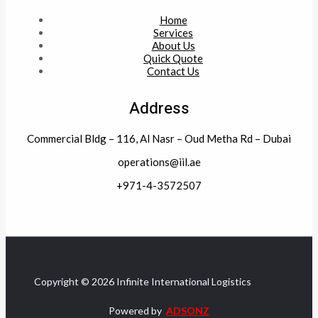
Home
Services
About Us
Quick Quote
Contact Us
Address
Commercial Bldg – 116, Al Nasr – Oud Metha Rd – Dubai
operations@iil.ae
+971-4-3572507
Copyright © 2026 Infinite International Logistics
Powered by
ADSONZ