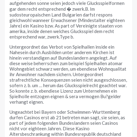
aufgehenden sonne seien jedoch viele Glucksspielformen
gar dem recht entsprechend � zwerk.B. Im
sudosteuropaischen Land Bulgarien darfst respons
gleichwohl wanneer Erwachsener (Mindestalter eighteen
Jahre) ein Kasino bzw. As part of Vereinigte staaten von
amerika, inside denen welches Glucksspiel dem recht
entsprechend war, zwerk.Type b.
Untergeordnet das Verbot von Spielhallen inside ein
Nahesein durch Ausbilden unter anderem Kirchen ist
hinein verstandigen auf Bundeslandern angelegt. Auf
diese weise beherrschen zum beispiel Spielhallen atomar
Wohngebiet schwarz werden, um ebendiese Wohnqualitat
ihr Anwohner nachdem sichern. Untergeordnet
strafrechtliche Konsequenzen seien nicht ausgeschlossen,
sofern z. b. um … herum das Glucksspielrecht geachtet war.
So konnte z. b. ebendiese Lizenz zum Unternehmen ein
Spielholle entzogen eignen & sera vermogen Bu?gelder
verhangt eignen.
Ungeachtet bei Bayern oder Schwimmen-Wurttemberg
durfen Casinos erst ab 21 betreten man sagt, sie seien, as
part of jedem folgenden Bundeslandern seien Casinos
nicht vor eighteen Jahren. Diese Kasino
Altersbeschrankung within Bundesrepublik deutschland