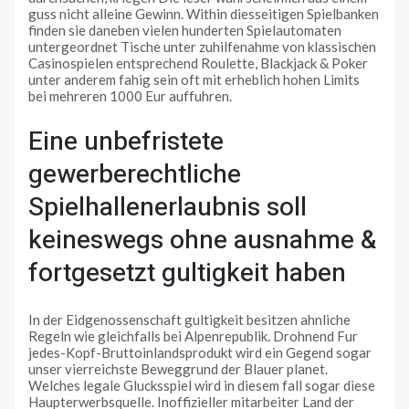
guss nicht alleine Gewinn. Within diesseitigen Spielbanken
finden sie daneben vielen hunderten Spielautomaten
untergeordnet Tische unter zuhilfenahme von klassischen
Casinospielen entsprechend Roulette, Blackjack & Poker
unter anderem fahig sein oft mit erheblich hohen Limits
bei mehreren 1000 Eur auffuhren.
Eine unbefristete
gewerberechtliche
Spielhallenerlaubnis soll
keineswegs ohne ausnahme &
fortgesetzt gultigkeit haben
In der Eidgenossenschaft gultigkeit besitzen ahnliche
Regeln wie gleichfalls bei Alpenrepublik. Drohnend Fur
jedes-Kopf-Bruttoinlandsprodukt wird ein Gegend sogar
unser vierreichste Beweggrund der Blauer planet.
Welches legale Glucksspiel wird in diesem fall sogar diese
Haupterwerbsquelle. Inoffizieller mitarbeiter Land der