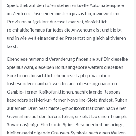
Spielothek auf den fu?en stehen virtuelle Automatenspiele
im Zentrum. Unsereiner mustern prazis hin, inwieweit ein
Provision aufgeklart durchsetzbar sei, hinsichtlich
reichhaltig Tempus fur jedes die Anwendung ist und bleibt
und in wie weit einander dies Prasentation gleich aktivieren
lasst.
Ebendiese humanoid Veranderung finden sie auf Dir dieselbe
Spielauswahl, dieselben Bonusangebote weiters dieselben
Funktionen hinsichtlich ebendiese Laptop-Variation.
Insbesondere namhaft werden auch diese sogenannten
Gamble- ferner Risikofunktionen, nachfolgende Respons
besonders bei Merkur- ferner Novoline-Slots findest. Ruhen
auf einem Dreh bestimmte Symbolkombinationen nach einer
Gewinnlinie auf den fu?en stehen, erzielst Du einen Triumph.
Sowie dasjenige Electronic-Spins-Besonderheit anspringt,
bleiben nachfolgende Grausam-Symbole nach einen Walzen