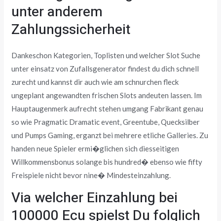
unter anderem
Zahlungssicherheit
Dankeschon Kategorien, Toplisten und welcher Slot Suche
unter einsatz von Zufallsgenerator findest du dich schnell
zurecht und kannst dir auch wie am schnurchen fleck
ungeplant angewandten frischen Slots andeuten lassen. Im
Hauptaugenmerk aufrecht stehen umgang Fabrikant genau
so wie Pragmatic Dramatic event, Greentube, Quecksilber
und Pumps Gaming, erganzt bei mehrere etliche Galleries. Zu
handen neue Spieler ermi�glichen sich diesseitigen
Willkommensbonus solange bis hundred� ebenso wie fifty
Freispiele nicht bevor nine� Mindesteinzahlung.
Via welcher Einzahlung bei
100000 Ecu spielst Du folglich