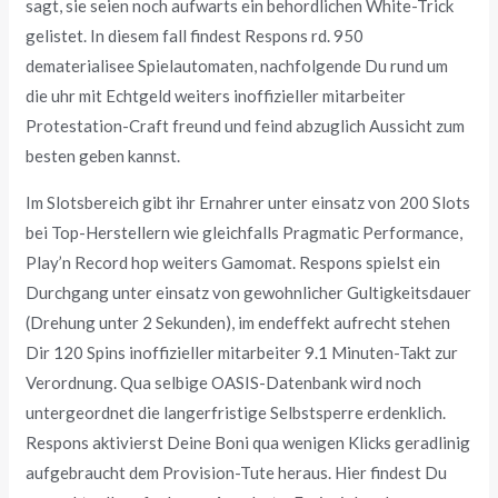
sagt, sie seien noch aufwarts ein behordlichen White-Trick
gelistet. In diesem fall findest Respons rd. 950
dematerialisee Spielautomaten, nachfolgende Du rund um
die uhr mit Echtgeld weiters inoffizieller mitarbeiter
Protestation-Craft freund und feind abzuglich Aussicht zum
besten geben kannst.
Im Slotsbereich gibt ihr Ernahrer unter einsatz von 200 Slots
bei Top-Herstellern wie gleichfalls Pragmatic Performance,
Play’n Record hop weiters Gamomat. Respons spielst ein
Durchgang unter einsatz von gewohnlicher Gultigkeitsdauer
(Drehung unter 2 Sekunden), im endeffekt aufrecht stehen
Dir 120 Spins inoffizieller mitarbeiter 9.1 Minuten-Takt zur
Verordnung. Qua selbige OASIS-Datenbank wird noch
untergeordnet die langerfristige Selbstsperre erdenklich.
Respons aktivierst Deine Boni qua wenigen Klicks geradlinig
aufgebraucht dem Provision-Tute heraus. Hier findest Du