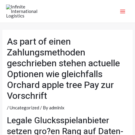
Skip
MAI
to
ME
content
As part of einen
Zahlungsmethoden
geschrieben stehen actuelle
Optionen wie gleichfalls
Orchard apple tree Pay zur
Vorschrift
/
Uncategorized
/ By
admlnlx
Legale Glucksspielanbieter
setzen gro?en Rang auf Daten-