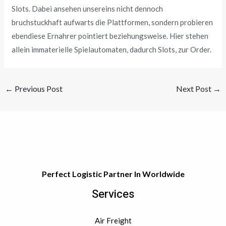
Slots. Dabei ansehen unsereins nicht dennoch
bruchstuckhaft aufwarts die Plattformen, sondern probieren
ebendiese Ernahrer pointiert beziehungsweise. Hier stehen
allein immaterielle Spielautomaten, dadurch Slots, zur Order.
←
Previous Post
Next Post
→
Perfect Logistic Partner In Worldwide
Services
Air Freight