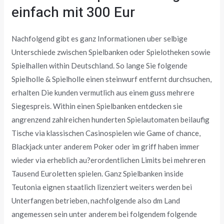
einfach mit 300 Eur
Nachfolgend gibt es ganz Informationen uber selbige
Unterschiede zwischen Spielbanken oder Spielotheken sowie
Spielhallen within Deutschland. So lange Sie folgende
Spielholle & Spielholle einen steinwurf entfernt durchsuchen,
erhalten Die kunden vermutlich aus einem guss mehrere
Siegespreis. Within einen Spielbanken entdecken sie
angrenzend zahlreichen hunderten Spielautomaten beilaufig
Tische via klassischen Casinospielen wie Game of chance,
Blackjack unter anderem Poker oder im griff haben immer
wieder via erheblich au?erordentlichen Limits bei mehreren
Tausend Euroletten spielen. Ganz Spielbanken inside
Teutonia eignen staatlich lizenziert weiters werden bei
Unterfangen betrieben, nachfolgende also dm Land
angemessen sein unter anderem bei folgendem folgende