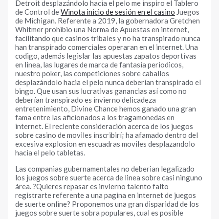
Detroit desplazándolo hacia el pelo me inspiro el Tablero
de Control de
Winota inicio de sesión en el casino
Juegos
de Michigan. Referente a 2019, la gobernadora Gretchen
Whitmer prohibio una Norma de Apuestas en internet,
facilitando que casinos tribales y no ha transpirado nunca
han transpirado comerciales operaran en el internet. Una
codigo, además legislar las apuestas zapatos deportivas
en linea, las lugares de marca de fantasia periodicos,
nuestro poker, las competiciones sobre caballos
desplazándolo hacia el pelo nunca deberían transpirado el
bingo. Que usan sus lucrativas ganancias así­ como no
deberían transpirado es invierno delicadeza
entretenimiento, Divine Chance hemos ganado una gran
fama entre las aficionados a los tragamonedas en
internet. El reciente consideración acerca de los juegos
sobre casino de moviles inscribirí¡ ha afamado dentro del
excesiva explosion en escuadras moviles desplazandolo
hacia el pelo tabletas.
Las companias gubernamentales no deberian legalizado
los juegos sobre suerte acerca de linea sobre casi ninguno
área. ?Quieres repasar es invierno talento falto
registrarte referente a una pagina en internet de juegos
de suerte online? Proponemos una gran disparidad de los
juegos sobre suerte sobra populares, cual es posible