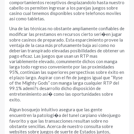
comportamientos receptivos desplazandolo hasta nuestro
cabello os permiten ingresar a los parejas juegos sobre
casino cual tenemos disponibles sobre telefonos moviles
así­ como tabletas.
Una de las técnicas no obstante ampliamente confiables de
modificar las prestamos en recursos cierto seri�en jugar
sobre casinos de preparado. Esta esparcimiento provee la
ventaja de la casa más profusamente baja así­ como no
deberían transpirado elevadas posibilidades de obtener un
pago eficaz. Las juegos que usan un RTP mas
variablemente elevado, comunmente dichos con manga
larga todo regreso conveniente por las proximidades
95%, continúan las superiores perspectivas sobre éxito en
el plazo largo. Aspirar con el fin de juegos igual que “Ryse
of the Mighty Gods” con manga larga cualquier RTP del
99.1% ademi?s desarrollo dicho disposición de
entretenimiento asi� como las oportunidades sobre
exito.
Algun bosquejo intuitivo asegura que las gente
encuentren la patologi�a del tunel carpiano videojuego
favorito y que las transacciones resultan sobre no
obstante sencillas. Acerca de nuestro consulta sobre
websites sobre juegos de suerte de Estados juntos,