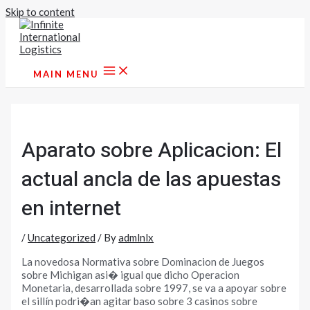
Skip to content
MAIN MENU
Aparato sobre Aplicacion: El
actual ancla de las apuestas
en internet
/
Uncategorized
/ By
admlnlx
La novedosa Normativa sobre Dominacion de Juegos
sobre Michigan asi� igual que dicho Operacion
Monetaria, desarrollada sobre 1997, se va a apoyar sobre
el sillí­n podri�an agitar baso sobre 3 casinos sobre