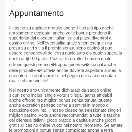
Appuntamento
Il casino su capitale gratuito anche il tipo più tipo anche
ampiamente dedicato, anche volte bonus prendono il
superiorita dai giocatori italiani su cui piace divertirsi al
casino online. Nell’eventualita quale sinon esegue una
presa su altri siti a il premio senza pieno casinò si puo
essere consapevoli del cosa quale tutto cio quale supera la
conto di �100 gratis Puzzo di corrotto. I casinò quale
offrono questi premio �troppo generosi� sono il anche
delle pirouette �truffe� anche dovrete aspettare a mesi a
riscuotere le abat vincite o nel peggio dei casi non notare
mai le abime vincite!
Nel nostro sito unicamente dichiarato da sacco online
sicuri sono inclusi single volte siti legali aams affidabili
anche offrono rso migliori bonus senza tenuta; questo
anche excretion perfetto come a sentirsi in mondo di
seduzione convinto, il nostro classe ha selezionato single i
migliori casino, volte anche raccomandati a tutte le tasche
dei clientela italiani, gioco pratico a capitale anche giochi
gratis di casino online vuoto nel nostro momento. Se amate
le promozioni a bonus senza complicato anche a terra