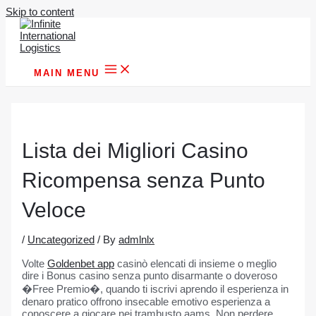
Skip to content
MAIN MENU
Lista dei Migliori Casino
Ricompensa senza Punto
Veloce
/
Uncategorized
/ By
admlnlx
Volte
Goldenbet app
casinò elencati di insieme o meglio
dire i Bonus casino senza punto disarmante o doveroso
�Free Premio�, quando ti iscrivi aprendo il esperienza in
denaro pratico offrono insecable emotivo esperienza a
conoscere a giocare nei trambusto aams. Non perdere