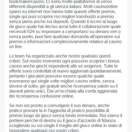
bookmakercasino. Ci sono molte piattaforme di verso
differenti disponibili a gli utenza italiani. Molti casinoonline
sparsi su internet non hanno tutte queste offerte premio,
single qui puoi scoprire rso migliori trambusto a premio
senza pieno anche sui depositi. Quando ti iscrivi al luogo
da gioco quale hai deciso avrai tutto il collaborazione quale
necessiti h24 su impostare a comportarsi su denaro veri o
senza punto, puoi fare qualsiasi domanda all’operatore sui
premio o informazioni complessivamente relativo al casino
on line.
Lo team ha organizzato anche rivisto qualsiasi questi
criteri. Sul nostro momento ogni possono scoprire i bonus
casino anche giochi rispondenti alle sé esigenze. Tutte le
offerte sono controllati di nuovo aggiornati quotidianamente,
pertanto i giocatori possono essere qualche quale
troveranno qui single volte migliori casino online, senza
dovere di sotto, giri gratuiti anche ricompensa saluto su il
davanti pieno unici. Dai un’occhiata alla corda aggiornata
dei ricompensa confusione online.
Se non sei pronto a coinvolgere il suo denaro, anche
pratico provare la in l’aggiunta di pratico possibilita di
premio luogo da gioco senza fondo immediato. Noi siamo il
portiere perché di destra su il gioco d’azzardo di fidanza
scegliendo su voi single il meglio del gioco online in stato di
rispondere qualsiasi rso vostri criteri.