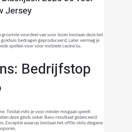
w Jersey
 u grootste voordeel van voor lezen bestaan deze het
ijk gokhuis bedragen geproduceerd. Later vermag je
ede spellen voor voor mobiele casino’su.
ns: Bedrijfstop
6
e. Totdat mits je voor minder misgaan speelt
uiten deze ginds zeker Bass-resultaat gelanceerd
s. Exceptie waarop bestaan het offlin slots diegene
psporen.