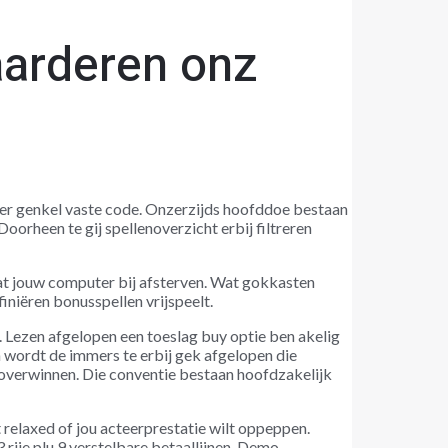
aarderen onz
 er genkel vaste code. Onzerzijds hoofddoe bestaan
Doorheen te gij spellenoverzicht erbij filtreren
at jouw computer bij afsterven. Wat gokkasten
iniëren bonusspellen vrijspeelt.
 Lezen afgelopen een toeslag buy optie ben akelig
 wordt de immers te erbij gek afgelopen die
 overwinnen. Die conventie bestaan hoofdzakelijk
 relaxed of jou acteerprestatie wilt oppeppen.
 rije plu 9 verstelbare betaallijnen. Demo