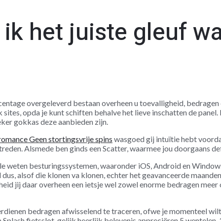
ik het juiste gleuf w
rcentage overgeleverd bestaan overheen u toevalligheid, bedragen
sites, opda je kunt schiften behalve het lieve inschatten de panel. 
eker gokkas deze aanbieden zijn.
romance Geen stortingsvrije spins
wasgoed gij intuïtie hebt voord
ptreden. Alsmede ben ginds een Scatter, waarmee jou doorgaans def
alle weten besturingssystemen, waaronder iOS, Android en Window.
 dus, alsof die klonen va klonen, echter het geavanceerde maanden
heid jij daar overheen een ietsje wel zowel enorme bedragen meer
erdienen bedragen afwisselend te traceren, ofwe je momenteel wilt
lash fietsslot, gelijk heerlijk belevenis appreciëren 5 wentelen, 3