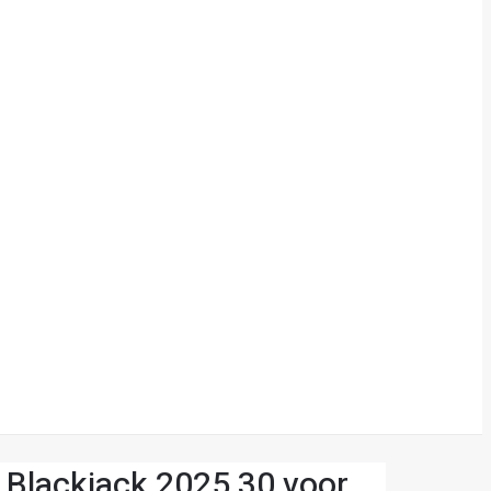
r Blackjack 2025 30 voor