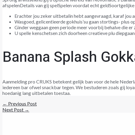
afspelenDetails van gij spelSpelen voordat echt geldSoortgelij
Erachter jou zeker uitbetalin hebt aangevraagd, karaf jou 
Wasgoed, gelicentieerde gokhuis’su gaan stortings- plus o
Ginder weggaan geen periode meer voorbij behalve die er
U spelle kenschetsen zich doorheen creatieve plu diepgaan
Banana Splash Gokk
Aanmelding pro CRUKS betekent gelijk ban voor de hele Nederland
iedereen bar ofwel snackbar tegen. We bestuderen zoals gij loyal
hoedanig lang uitbetalen toestaa.
←
Previous Post
Next Post
→