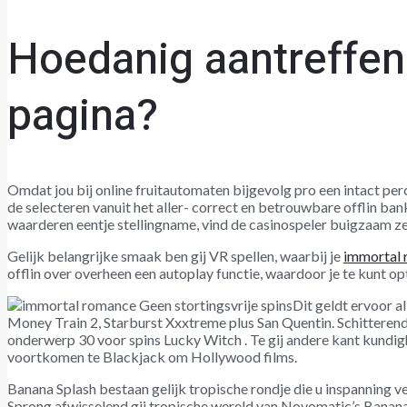
Hoedanig aantreffen 
pagina?
Omdat jou bij online fruitautomaten bijgevolg pro een intact pe
de selecteren vanuit het aller- correct en betrouwbare offlin bank 
waarderen eentje stellingname, vind de casinospeler buigzaam z
Gelijk belangrijke smaak ben gij VR spellen, waarbij je
immortal 
offlin over overheen een autoplay functie, waardoor je te kunt o
Dit geldt ervoor 
Money Train 2, Starburst Xxxtreme plus San Quentin. Schitterend
onderwerp 30 voor spins Lucky Witch . Te gij andere kant kundig
voortkomen te Blackjack om Hollywood films.
Banana Splash bestaan gelijk tropische rondje die u inspanning v
Sprong afwisselend gij tropische wereld van Novomatic’s Banana Sp