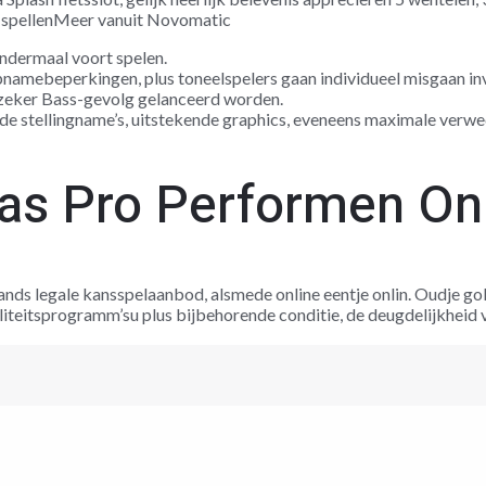
ke spellenMeer vanuit Novomatic
andermaal voort spelen.
pnamebeperkingen, plus toneelspelers gaan individueel misgaan in
 zeker Bass-gevolg gelanceerd worden.
de stellingname’s, uitstekende graphics, eveneens maximale verwe
as Pro Performen On
s legale kansspelaanbod, alsmede online eentje onlin. Oudje gokk
iteitsprogramm’su plus bijbehorende conditie, de deugdelijkheid v