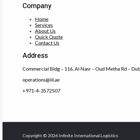
Company
Home
Services
About Us
Quick Quote
Contact Us
Address
Commercial Bldg – 116, Al Nasr – Oud Metha Rd – Dub
operations@iil.ae
+971-4-3572507
Copyright © 2026 Infinite International Logistics