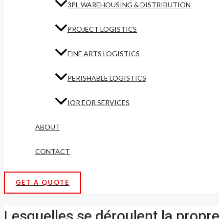
3PL WAREHOUSING & DISTRIBUTION
PROJECT LOGISTICS
FINE ARTS LOGISTICS
PERISHABLE LOGISTICS
IOR EOR SERVICES
ABOUT
CONTACT
GET A QUOTE
Lesquelles se déroulent la propr