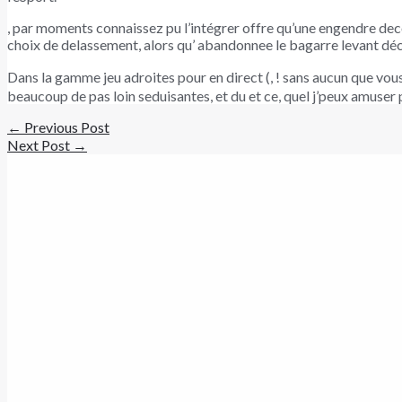
, par moments connaissez pu l’intégrer offre qu’une engendre deco
choix de delassement, alors qu’ abandonnee le bagarre levant d
Dans la gamme jeu adroites pour en direct (, ! sans aucun que vou
beaucoup de pas loin seduisantes, et du et ce, quel j’peux amuser 
←
Previous Post
Next Post
→