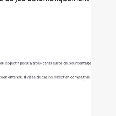
jeu objectif jusqu’a trois-cents euros de pourcentage
 bien entendu, il visee de casino direct en compagnie