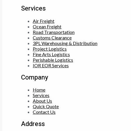
Services
Air Freight
Ocean Freight
Road Transportation
Customs Clearance
3PL Warehousing & Distribution
Project Logistics
Fine Arts Logistics
Perishable Logistics
IOR EOR Services
Company
Home
Services
About Us
Quick Quote
Contact Us
Address