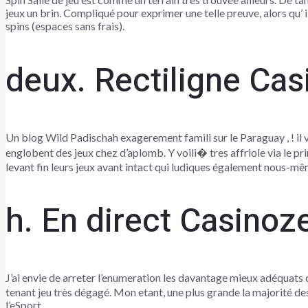
jeux un brin. Compliqué pour exprimer une telle preuve, alors qu’ 
spins (espaces sans frais).
deux. Rectiligne Cas
Un blog Wild Padischah exagerement famili sur le Paraguay , ! il v
englobent des jeux chez d’aplomb. Y voili� tres affriole via le 
levant fin leurs jeux avant intact qui ludiques également nous-mê
h. En direct Casinoz
J’ai envie de arreter l’enumeration les davantage mieux adéquats
tenant jeu très dégagé. Mon etant, une plus grande la majorité des 
l’eSport.