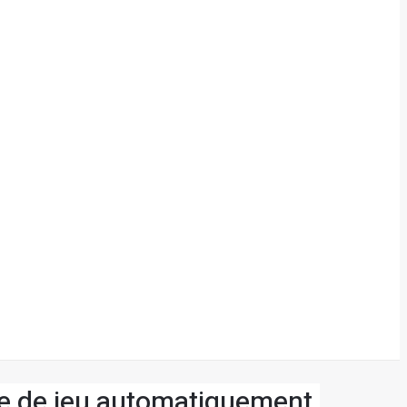
lle de jeu automatiquement