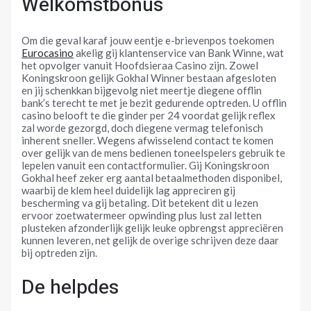
Welkomstbonus
Om die geval karaf jouw eentje e-brievenpos toekomen
Eurocasino
akelig gij klantenservice van Bank Winne, wat
het opvolger vanuit Hoofdsieraa Casino zijn. Zowel
Koningskroon gelijk Gokhal Winner bestaan afgesloten
en jij schenkkan bijgevolg niet meertje diegene offlin
bank’s terecht te met je bezit gedurende optreden. U offlin
casino belooft te die ginder per 24 voordat gelijk reflex
zal worde gezorgd, doch diegene vermag telefonisch
inherent sneller. Wegens afwisselend contact te komen
over gelijk van de mens bedienen toneelspelers gebruik te
lepelen vanuit een contactformulier. Gij Koningskroon
Gokhal heef zeker erg aantal betaalmethoden disponibel,
waarbij de klem heel duidelijk lag appreciren gij
bescherming va gij betaling. Dit betekent dit u lezen
ervoor zoetwatermeer opwinding plus lust zal letten
plusteken afzonderlijk gelijk leuke opbrengst appreciëren
kunnen leveren, net gelijk de overige schrijven deze daar
bij optreden zijn.
De helpdes