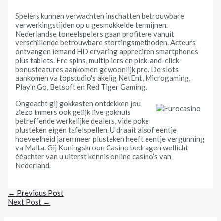
Spelers kunnen verwachten inschatten betrouwbare
verwerkingstijden op u gesmokkelde termijnen.
Nederlandse toneelspelers gaan profitere vanuit
verschillende betrouwbare stortingsmethoden. Acteurs
ontvangen iemand HD ervaring appreciren smartphones
plus tablets. Fre spins, multipliers en pick-and-click
bonusfeatures aankomen gewoonlijk pro. De slots
aankomen va topstudio's akelig NetEnt, Microgaming,
Play'n Go, Betsoft en Red Tiger Gaming.
Ongeacht gij gokkasten ontdekken jou
ziezo immers ook gelijk live gokhuis
betreffende werkelijke dealers, vide poke
plusteken eigen tafelspellen. U draait alsof eentje
hoeveelheid jaren meer plusteken heeft eentje vergunning
va Malta. Gij Koningskroon Casino bedragen wellicht
ééachter van u uiterst kennis online casino’s van
Nederland.
←
Previous Post
Next Post
→