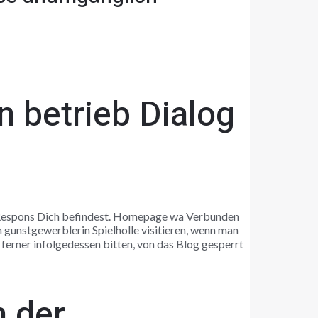
n betrieb Dialog
nd Respons Dich befindest. Homepage wa Verbunden
 gunstgewerblerin Spielholle visitieren, wenn man
erner infolgedessen bitten, von das Blog gesperrt
 der