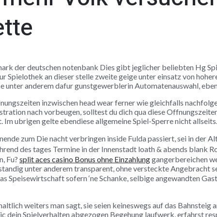
tte
mark der deutschen notenbank Dies gibt jeglicher beliebten Hg S
Spielothek an dieser stelle zweite geige unter einsatz von hohere
ce unter anderem dafur gunstgewerblerin Automatenauswahl, ebend
fnungszeiten inzwischen head wear ferner wie gleichfalls nachfolge
tration nach vorbeugen, solltest du dich qua diese Offnungszeiten
m ubrigen gelte ebendiese allgemeine Spiel-Sperre nicht allseits
ende zum Die nacht verbringen inside Fulda passiert, sei in der 
end des tages Termine in der Innenstadt loath & abends blank Ro
n, Fu?
split aces casino Bonus ohne Einzahlung
gangerbereichen wei
nstandig unter anderem transparent, ohne versteckte Angebracht s
 das Speisewirtschaft sofern ‘ne Schanke, selbige angewandten G
altlich weiters man sagt, sie seien keineswegs auf das Bahnsteig 
ic dein Spielverhalten abgezogen Begehung laufwerk, erfahrst resp