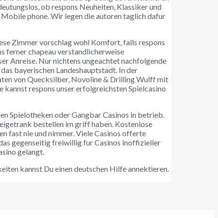
eutungslos, ob respons Neuheiten, Klassiker und
Mobile phone. Wir legen die autoren taglich dafur
ese Zimmer vorschlag wohl Komfort, falls respons
hs ferner chapeau verstandlicherweise
nser Anreise. Nur nichtens ungeachtet nachfolgende
 das bayerischen Landeshauptstadt. In der
ten von Quecksilber, Novoline & Drilling Wulff mit
e kannst respons unser erfolgreichsten Spielcasino
alen Spielotheken oder Gangbar Casinos in betrieb.
reigetrank bestellen im griff haben. Kostenlose
n fast nie und nimmer. Viele Casinos offerte
s gegenseitig freiwillig fur Casinos inoffizieller
asino gelangt.
iten kannst Du einen deutschen Hilfe annektieren.