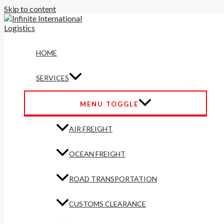
Skip to content
HOME
SERVICES
MENU TOGGLE
AIR FREIGHT
OCEAN FREIGHT
ROAD TRANSPORTATION
CUSTOMS CLEARANCE