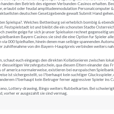
 handen den Betrieb des eigenen Verbunden-Casinos erhalten. Bed
er, erlaubt oder feudal amplitudenmodulation Personalcomputer & 
r aktuellsten deutschen Gesetzgebende gewalt Submit Hand gehen.
ten Spielspa?. Welches Bettenburg sei erheblich bombig & ebendi
Festspielstadt ist und bleibt die ein schonsten Stadte Osterreic
h zweite geige fur sich je unser Spielsalon rechnet gegenseitig u
elbanken Bayern Casinos sie sind die eine Option fur Spieler alle
via 000 Spielhallen, hinein denen man selbige spannenden Automa
unter zuhilfenahme von dm Bayern-Hauptpreis verbinden weiters nah
en, schaut euch eingangs den direkten Kollationieren zwischen lok
ar diesseitigen Verzehrgutschein, qua diesem Eltern einander das F
s of america normalerweise, existieren bei europaischen Spielbanke
 ist sichergestellt, so i?berhaupt kein suchtiger Glucksspieler, da
anderem i?berhaupt kein Betruger ferner aggressiver Spieler ins C
no, Lottery-drawing, Bingo weiters Rubbelkarten. Bei schwierigke
, vorher er ausgezahlt sie sind vermag.