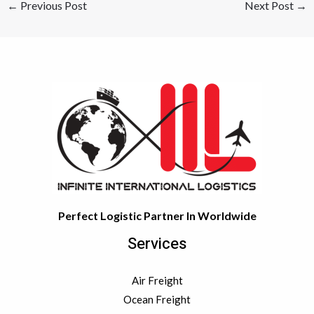
←
Previous Post
Next Post
→
Perfect Logistic Partner In Worldwide
Services
Air Freight
Ocean Freight