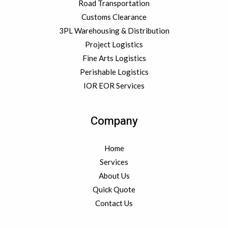
Road Transportation
Customs Clearance
3PL Warehousing & Distribution
Project Logistics
Fine Arts Logistics
Perishable Logistics
IOR EOR Services
Company
Home
Services
About Us
Quick Quote
Contact Us