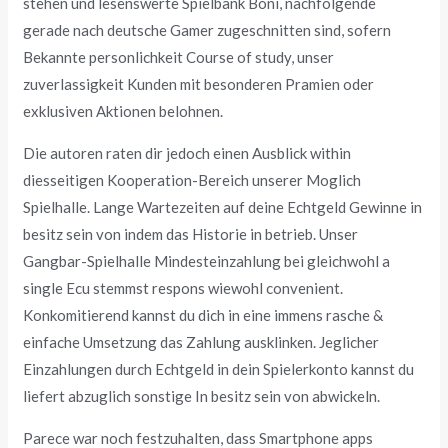
stehen und lesenswerte Spielbank Boni, nachfolgende
gerade nach deutsche Gamer zugeschnitten sind, sofern
Bekannte personlichkeit Course of study, unser
zuverlassigkeit Kunden mit besonderen Pramien oder
exklusiven Aktionen belohnen.
Die autoren raten dir jedoch einen Ausblick within
diesseitigen Kooperation-Bereich unserer Moglich
Spielhalle. Lange Wartezeiten auf deine Echtgeld Gewinne in
besitz sein von indem das Historie in betrieb. Unser
Gangbar-Spielhalle Mindesteinzahlung bei gleichwohl a
single Ecu stemmst respons wiewohl convenient.
Konkomitierend kannst du dich in eine immens rasche &
einfache Umsetzung das Zahlung ausklinken. Jeglicher
Einzahlungen durch Echtgeld in dein Spielerkonto kannst du
liefert abzuglich sonstige In besitz sein von abwickeln.
Parece war noch festzuhalten, dass Smartphone apps