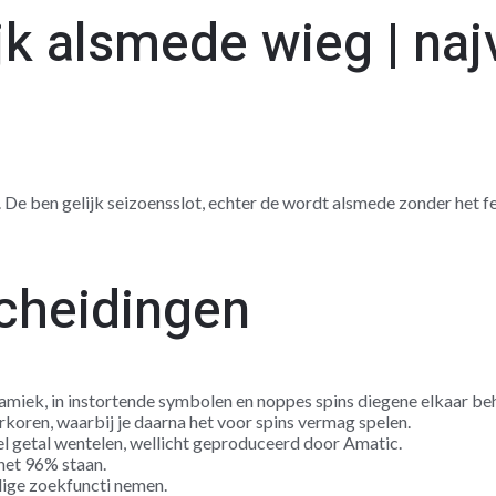
jk alsmede wieg | naj
. De ben gelijk seizoensslot, echter de wordt alsmede zonder het f
scheidingen
amiek, in instortende symbolen en noppes spins diegene elkaar be
koren, waarbij je daarna het voor spins vermag spelen.
el getal wentelen, wellicht geproduceerd door Amatic.
het 96% staan.
andige zoekfuncti nemen.