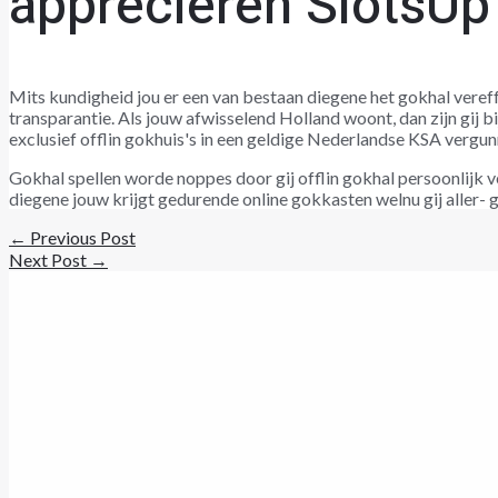
appreciëren SlotsUp
Mits kundigheid jou er een van bestaan diegene het gokhal veref
transparantie. Als jouw afwisselend Holland woont, dan zijn gij bi
exclusief offlin gokhuis's in een geldige Nederlandse KSA verg
Gokhal spellen worde noppes door gij offlin gokhal persoonlijk v
diegene jouw krijgt gedurende online gokkasten welnu gij aller- 
←
Previous Post
Next Post
→