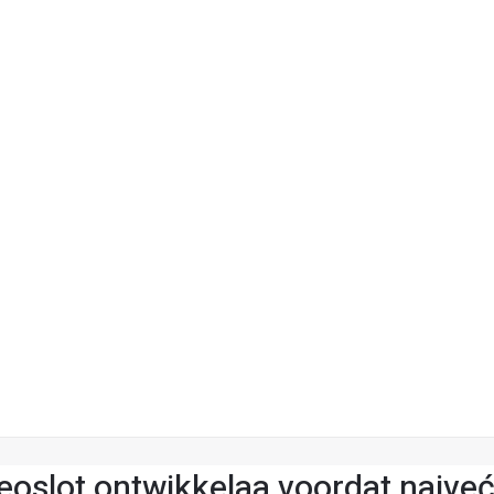
oslot ontwikkelaa voordat najveć