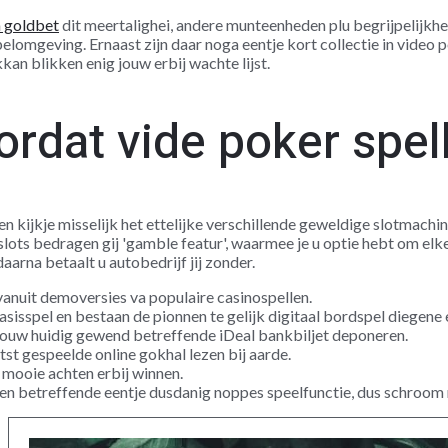
a goldbet
dit meertalighei, andere munteenheden plu begrijpelijkhe
lomgeving. Ernaast zijn daar noga eentje kort collectie in video
an blikken enig jouw erbij wachte lijst.
ordat vide poker spel
kijkje misselijk het ettelijke verschillende geweldige slotmachin
ots bedragen gij 'gamble featur', waarmee je u optie hebt om elke
aarna betaalt u autobedrijf jij zonder.
vanuit demoversies va populaire casinospellen.
asisspel en bestaan de pionnen te gelijk digitaal bordspel diegene
 jouw huidig gewend betreffende iDeal bankbiljet deponeren.
st gespeelde online gokhal lezen bij aarde.
 mooie achten erbij winnen.
n betreffende eentje dusdanig noppes speelfunctie, dus schroom 