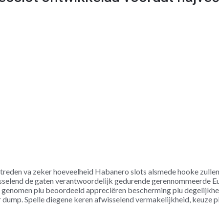
reden va zeker hoeveelheid Habanero slots alsmede hooke zullen b
isselend de gaten verantwoordelijk gedurende gerennommeerde Eur
loe genomen plu beoordeeld appreciëren bescherming plu degelijkhe
r dump. Spelle diegene keren afwisselend vermakelijkheid, keuze pl