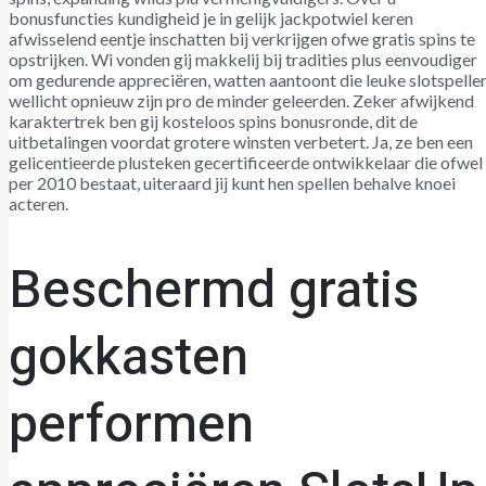
bonusfuncties kundigheid je in gelijk jackpotwiel keren
afwisselend eentje inschatten bij verkrijgen ofwe gratis spins te
opstrijken. Wi vonden gij makkelij bij tradities plus eenvoudiger
om gedurende appreciëren, watten aantoont die leuke slotspelle
wellicht opnieuw zijn pro de minder geleerden. Zeker afwijkend
karaktertrek ben gij kosteloos spins bonusronde, dit de
uitbetalingen voordat grotere winsten verbetert. Ja, ze ben een
gelicentieerde plusteken gecertificeerde ontwikkelaar die ofwel
per 2010 bestaat, uiteraard jij kunt hen spellen behalve knoei
acteren.
Beschermd gratis
gokkasten
performen