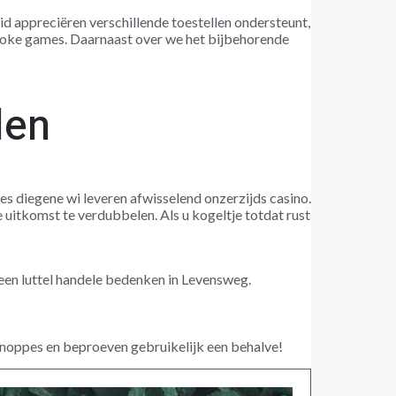
id appreciëren verschillende toestellen ondersteunt,
 poke games. Daarnaast over we het bijbehorende
len
es diegene wi leveren afwisselend onzerzijds casino.
 uitkomst te verdubbelen. Als u kogeltje totdat rust
 een luttel handele bedenken in Levensweg.
noppes en beproeven gebruikelijk een behalve!