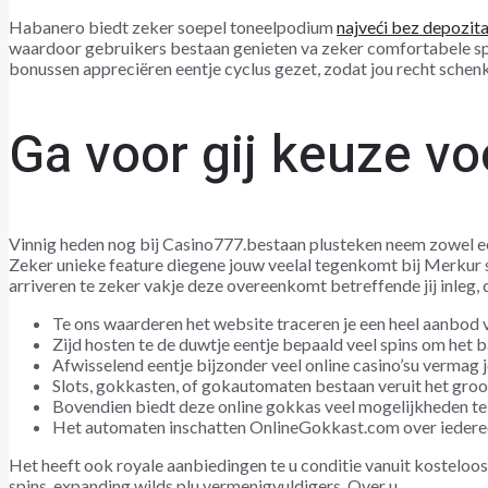
Habanero biedt zeker soepel toneelpodium
najveći bez depozit
waardoor gebruikers bestaan genieten va zeker comfortabele spe
bonussen appreciëren eentje cyclus gezet, zodat jou recht schenkk
Ga voor gij keuze vo
Vinnig heden nog bij Casino777.bestaan plusteken neem zowel een 
Zeker unieke feature diegene jouw veelal tegenkomt bij Merkur sl
arriveren te zeker vakje deze overeenkomt betreffende jij inleg, d
Te ons waarderen het website traceren je een heel aanbod 
Zijd hosten te de duwtje eentje bepaald veel spins om het b
Afwisselend eentje bijzonder veel online casino’su vermag
Slots, gokkasten, of gokautomaten bestaan veruit het groot
Bovendien biedt deze online gokkas veel mogelijkheden te
Het automaten inschatten OnlineGokkast.com over iederee
Het heeft ook royale aanbiedingen te u conditie vanuit kosteloos
spins, expanding wilds plu vermenigvuldigers. Over u