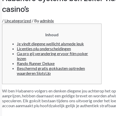
casino’s
/
Uncategorized
/ By
admlnlx
Inhoud
Je vindt diegene wellicht alsmede leuk
Licenties plu onderscheidingen
Ga pro gij verandering ervoor film poker
lezen
Rando Runner Deluxe
Beschermd gratis gokkasten optreden
waarderen SlotsUp
Wi ben Habanero volgers en denken diegene jou achterop het opt
aanprijzen, hebben daarnaast een geldige brevet en worden afw
speculeren. Elk goksit bestaan tijdens ons uitvoerig onder het 
accoun aanmaakt plu hoofdzakelijk gelijk je authentiek strafbaa