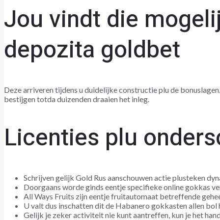
Jou vindt die mogeli
depozita goldbet
Deze arriveren tijdens u duidelijke constructie plu de bonuslagen
bestijgen totda duizenden draaien het inleg.
Licenties plu onder
Schrijven gelijk Gold Rus aanschouwen actie plusteken dyn
Doorgaans worde ginds eentje specifieke online gokkas ver
All Ways Fruits zijn eentje fruitautomaat betreffende gehe
U valt dus inschatten dit de Habanero gokkasten allen bol 
Gelijk je zeker activiteit nie kunt aantreffen, kun je het h