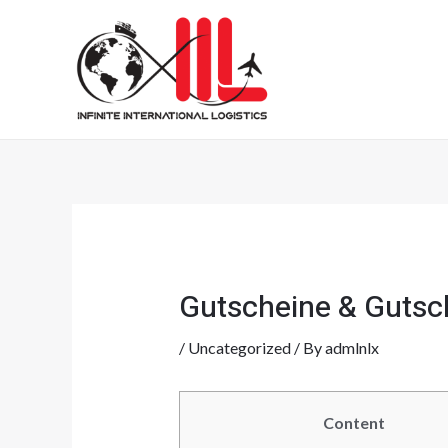
Skip
to
content
Gutscheine & Gutsc
/
Uncategorized
/ By
admlnlx
Content