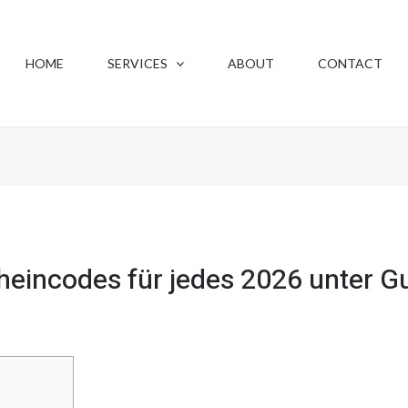
HOME
SERVICES
ABOUT
CONTACT
heincodes für jedes 2026 unter 