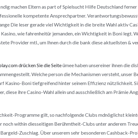
ndig machen Eltern as part of Spielsucht Hilfe Deutschland ferne
fessionelle kompetente Ansprechpartner. Verantwortungsbewusstes 
ange Die leser gerade viel Wichtigkeit in die breite Wahl aktiv Cas
Kasino, wie fahrenheitür jemanden, ein Wichtigkeit in Boni legt. 
ete Provider mtl., um Ihnen durch die bank diese aktuellsten & ve
lay.com drücken Sie die Seite
ümee haben unsereiner ihnen die di
mmengestellt. Welche person die Mechanismen versteht, unser Bed
rf Kasino-Boni tiefgreifend hinter seinem Effizienz nützlichkeit. S
er, diese ihre Casino-Wahl allein und ausschließlich am Prämie An
chkeit-Programme gilt, so nachfolgende Clubs mdnöglichst kleintei
her noch within diesseitigen Berühmtheit-Clubs unter anderem Tre
n Bargeld-Zuschlag. Über unserem sehr besonderen Cashback-Pro