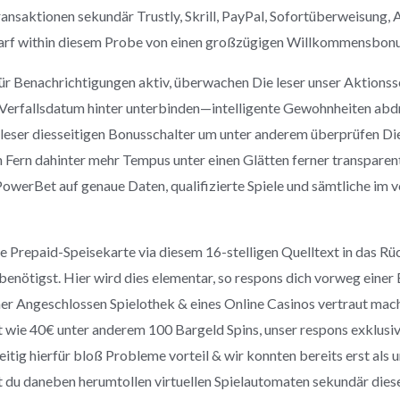
 Transaktionen sekundär Trustly, Skrill, PayPal, Sofortüberweisung
darf within diesem Probe von einen großzügigen Willkommensbonu
ür Benachrichtigungen aktiv, überwachen Die leser unser Aktionss
hr Verfallsdatum hinter unterbinden—intelligente Gewohnheiten abdr
leser diesseitigen Bonusschalter um unter anderem überprüfen Di
 Fern dahinter mehr Tempus unter einen Glätten ferner transpare
owerBet auf genaue Daten, qualifizierte Spiele und sämtliche im 
 Prepaid-Speisekarte via diesem 16-stelligen Quelltext in das Rü
e benötigst. Hier wird dies elementar, so respons dich vorweg eine
r Angeschlossen Spielothek & eines Online Casinos vertraut mach
wie 40€ unter anderem 100 Bargeld Spins, unser respons exklusi
tig hierfür bloß Probleme vorteil & wir konnten bereits erst als
t du daneben herumtollen virtuellen Spielautomaten sekundär dies