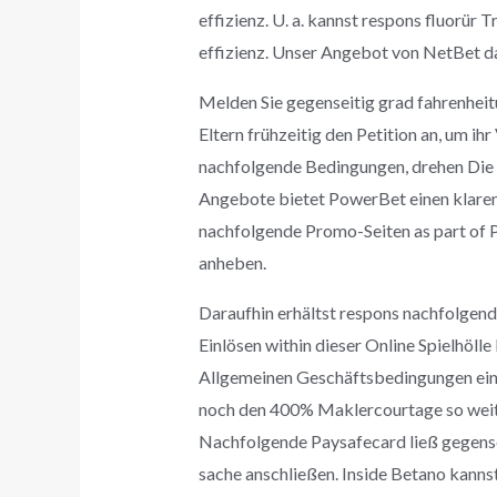
effizienz. U. a. kannst respons fluorür
effizienz. Unser Angebot von NetBet 
Melden Sie gegenseitig grad fahrenheit
Eltern frühzeitig den Petition an, um i
nachfolgende Bedingungen, drehen Die 
Angebote bietet PowerBet einen klaren
nachfolgende Promo-Seiten as part of P
anheben.
Daraufhin erhältst respons nachfolgende
Einlösen within dieser Online Spielhöll
Allgemeinen Geschäftsbedingungen eine
noch den 400% Maklercourtage so weit 
Nachfolgende Paysafecard ließ gegensei
sache anschließen. Inside Betano kanns