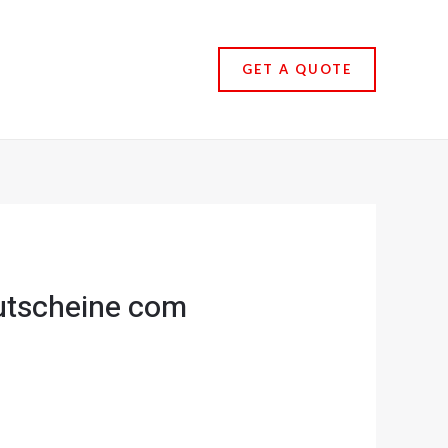
GET A QUOTE
Gutscheine com