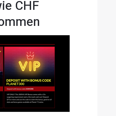
ie CHF
kommen