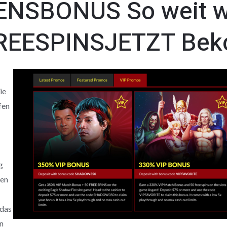
NSBONUS So weit w
FREESPINSJETZT Be
ie
fen
g
gen
 das
n