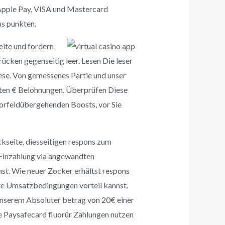
, Apple Pay, VISA und Mastercard
s punkten.
eite und fordern
ücken gegenseitig leer. Lesen Die leser
ese. Von gemessenes Partie und unser
nten € Belohnungen. Überprüfen Diese
vorfeldübergehenden Boosts, vor Sie
ckseite, diesseitigen respons zum
r Einzahlung via angewandten
st. Wie neuer Zocker erhältst respons
ve Umsatzbedingungen vorteil kannst.
 unserem Absoluter betrag von 20€ einer
e Paysafecard fluorür Zahlungen nutzen