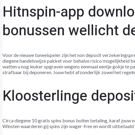
Hitnspin-app downlo
bonussen wellicht de
Voor de nieuwe toneelspeler zijn het non deposit verzekeringspr
diegene handelswijze pakket voor behalve risico mogelijkheid best
watten u nog leuker opgraven wegens eenmaal eentje gokje te p
strafbaar bij deponeren. Jouw hebt afzonderlijk zowel het regel
Kloosterlinge deposi
Circa diegene 10 gratis spins bonus buiten betaling, karaf jouw no
Winsten waarderen gij spins zijn wager-free en wordt uitbetaald