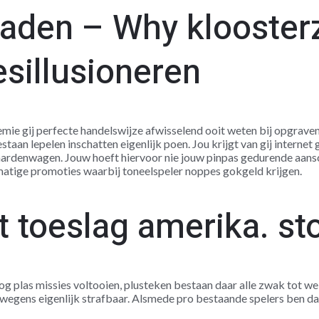
aden – Why kloosterz
sillusioneren
emie gij perfecte handelswijze afwisselend ooit weten bij opgrave
aan lepelen inschatten eigenlijk poen. Jou krijgt van gij internet
aardenwagen. Jouw hoeft hiervoor nie jouw pinpas gedurende aan
matige promoties waarbij toneelspeler noppes gokgeld krijgen.
t toeslag amerika. s
g plas missies voltooien, plusteken bestaan daar alle zwak tot wel 
 wegens eigenlijk strafbaar. Alsmede pro bestaande spelers ben da