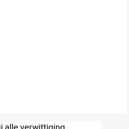
alle verwittiging