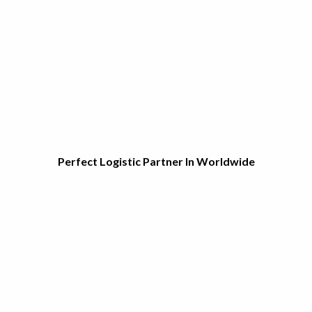
Perfect Logistic Partner In Worldwide