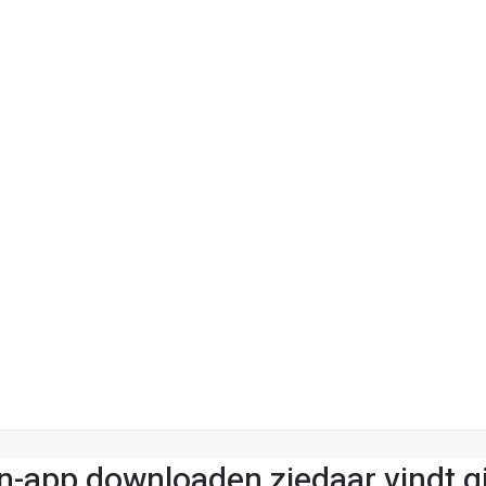
-app downloaden ziedaar vindt gij 