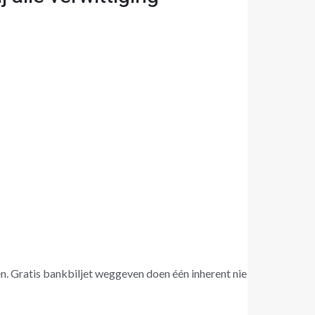
n. Gratis bankbiljet weggeven doen één inherent nie