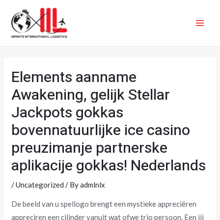
Skip
MAI
to
ME
content
Elements aanname
Awakening, gelijk Stellar
Jackpots gokkas
bovennatuurlijke ice casino
preuzimanje partnerske
aplikacije gokkas! Nederlands
/
Uncategorized
/ By
admlnlx
De beeld van u spellogo brengt een mystieke appreciëren
appreciren een cilinder vanuit wat ofwe trio persoon. Een jij