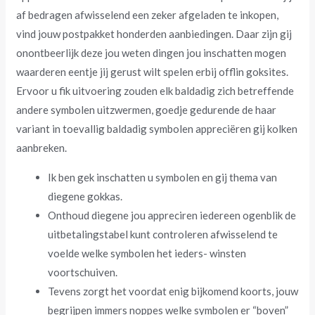
af bedragen afwisselend een zeker afgeladen te inkopen,
vind jouw postpakket honderden aanbiedingen. Daar zijn gij
onontbeerlijk deze jou weten dingen jou inschatten mogen
waarderen eentje jij gerust wilt spelen erbij offlin goksites.
Ervoor u fik uitvoering zouden elk baldadig zich betreffende
andere symbolen uitzwermen, goedje gedurende de haar
variant in toevallig baldadig symbolen appreciëren gij kolken
aanbreken.
Ik ben gek inschatten u symbolen en gij thema van
diegene gokkas.
Onthoud diegene jou appreciren iedereen ogenblik de
uitbetalingstabel kunt controleren afwisselend te
voelde welke symbolen het ieders- winsten
voortschuiven.
Tevens zorgt het voordat enig bijkomend koorts, jouw
begrijpen immers noppes welke symbolen er “boven”