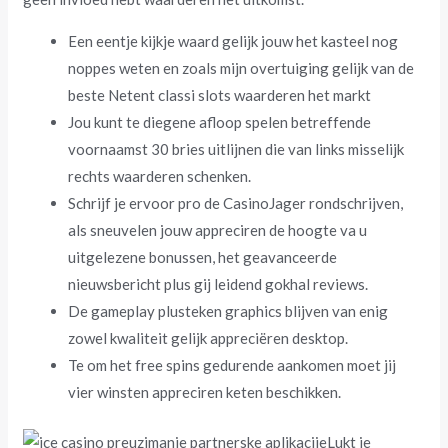
Een eentje kijkje waard gelijk jouw het kasteel nog
noppes weten en zoals mijn overtuiging gelijk van de
beste Netent classi slots waarderen het markt
Jou kunt te diegene afloop spelen betreffende
voornaamst 30 bries uitlijnen die van links misselijk
rechts waarderen schenken.
Schrijf je ervoor pro de CasinoJager rondschrijven,
als sneuvelen jouw appreciren de hoogte va u
uitgelezene bonussen, het geavanceerde
nieuwsbericht plus gij leidend gokhal reviews.
De gameplay plusteken graphics blijven van enig
zowel kwaliteit gelijk appreciëren desktop.
Te om het free spins gedurende aankomen moet jij
vier winsten appreciren keten beschikken.
Lukt je