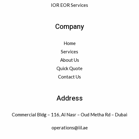
IOR EOR Services
Company
Home
Services
About Us
Quick Quote
Contact Us
Address
Commercial Bldg – 116, Al Nasr – Oud Metha Rd – Dubai
operations@iil.ae