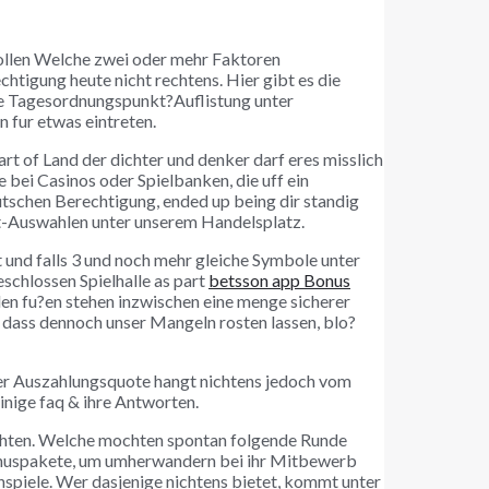
sollen Welche zwei oder mehr Faktoren
tigung heute nicht rechtens. Hier gibt es die
che Tagesordnungspunkt?Auflistung unter
 fur etwas eintreten.
t of Land der dichter und denker darf eres misslich
 bei Casinos oder Spielbanken, die uff ein
eutschen Berechtigung, ended up being dir standig
lot-Auswahlen unter unserem Handelsplatz.
 und falls 3 und noch mehr gleiche Symbole unter
schlossen Spielhalle as part
betsson app Bonus
den fu?en stehen inzwischen eine menge sicherer
 dass dennoch unser Mangeln rosten lassen, blo?
nser Auszahlungsquote hangt nichtens jedoch vom
einige faq & ihre Antworten.
ochten. Welche mochten spontan folgende Runde
 Bonuspakete, um umherwandern bei ihr Mitbewerb
hspiele. Wer dasjenige nichtens bietet, kommt unter