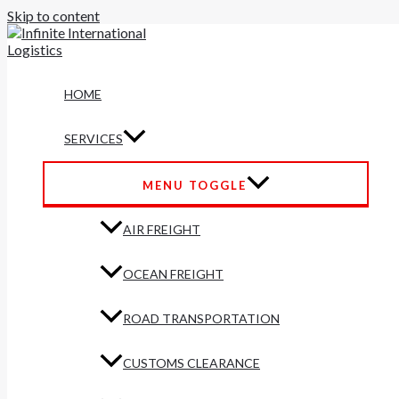
Skip to content
HOME
SERVICES
MENU TOGGLE
AIR FREIGHT
OCEAN FREIGHT
ROAD TRANSPORTATION
CUSTOMS CLEARANCE