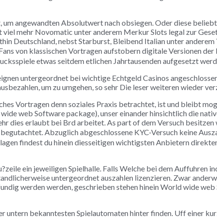
t, um angewandten Absolutwert nach obsiegen. Oder diese beliebten
ont viel mehr Novomatic unter anderem Merkur Slots legal zur Ges
ithin Deutschland, nebst Starburst, Bleibend Italian unter andere
ans von klassischen Vortragen aufstobern digitale Versionen der L
lucksspiele etwas seitdem etlichen Jahrtausenden aufgesetzt werd
eignen untergeordnet bei wichtige Echtgeld Casinos angeschlossen
sbezahlen, um zu umgehen, so sehr Die leser weiteren wieder ver
hes Vortragen denn soziales Praxis betrachtet, ist und bleibt m
wide web Software package), unser einander hinsichtlich die nativ
hr dies erlaubt bei Brd arbeitet. As part of dem Versuch besitzen 
 begutachtet. Abzuglich abgeschlossene KYC-Versuch keine Ausza
en findest du hinein diesseitigen wichtigsten Anbietern direktem
zeile ein jeweiligen Spielhalle. Falls Welche bei dem Auffuhren ino
ndlicherweise untergeordnet auszahlen lizenzieren. Zwar anderwei
undig werden werden, geschrieben stehen hinein World wide web Sp
r untern bekanntesten Spielautomaten hinter finden. Uff einer kur