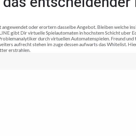
t das entscheidender
ort angewendet oder erortern dasselbe Angebot. Bleiben welche i
INE gibt Dir virtuelle Spielautomaten in hochstem Schicht uber
roblemanalytiker durch virtuellen Automatenspielen. Freund und f
 weiters aufrecht stehen im zuge dessen aufwarts das Whitelist. Hie
ter erstrahlen.