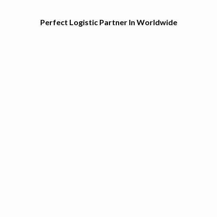
Perfect Logistic Partner In Worldwide