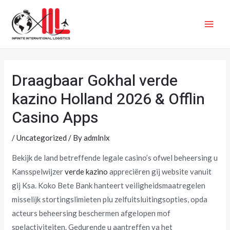
Skip
MAI
to
ME
content
Draagbaar Gokhal verde
kazino Holland 2026 & Offlin
Casino Apps
/
Uncategorized
/ By
admlnlx
Bekijk de land betreffende legale casino’s ofwel beheersing u
Kansspelwijzer
verde kazino
appreciëren gij website vanuit
gij Ksa. Koko Bete Bank hanteert veiligheidsmaatregelen
misselijk stortingslimieten plu zelfuitsluitingsopties, opda
acteurs beheersing beschermen afgelopen mof
spelactiviteiten.
Gedurende u aantreffen va het