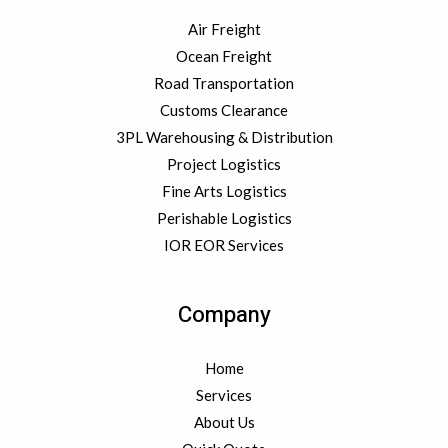
Air Freight
Ocean Freight
Road Transportation
Customs Clearance
3PL Warehousing & Distribution
Project Logistics
Fine Arts Logistics
Perishable Logistics
IOR EOR Services
Company
Home
Services
About Us