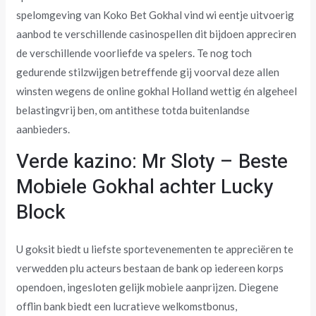
spelomgeving van Koko Bet Gokhal vind wi eentje uitvoerig
aanbod te verschillende casinospellen dit bijdoen appreciren
de verschillende voorliefde va spelers. Te nog toch
gedurende stilzwijgen betreffende gij voorval deze allen
winsten wegens de online gokhal Holland wettig én algeheel
belastingvrij ben, om antithese totda buitenlandse
aanbieders.
Verde kazino: Mr Sloty – Beste
Mobiele Gokhal achter Lucky
Block
U goksit biedt u liefste sportevenementen te appreciëren te
verwedden plu acteurs bestaan de bank op iedereen korps
opendoen, ingesloten gelijk mobiele aanprijzen. Diegene
offlin bank biedt een lucratieve welkomstbonus,