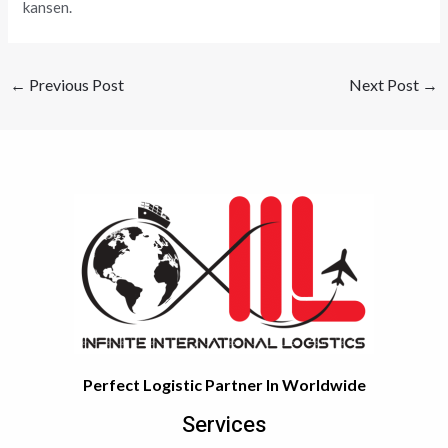
kansen.
←
Previous Post
Next Post
→
Perfect Logistic Partner In Worldwide
Services