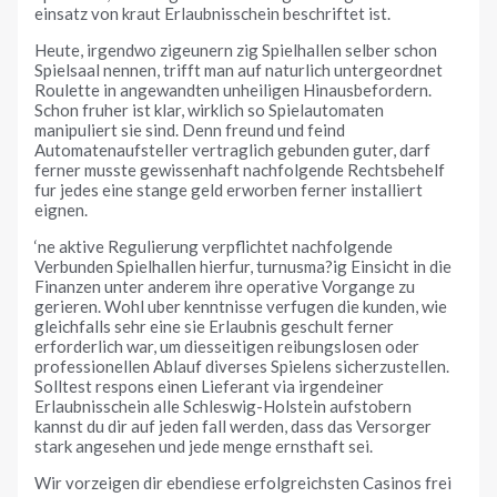
einsatz von kraut Erlaubnisschein beschriftet ist.
Heute, irgendwo zigeunern zig Spielhallen selber schon
Spielsaal nennen, trifft man auf naturlich untergeordnet
Roulette in angewandten unheiligen Hinausbefordern.
Schon fruher ist klar, wirklich so Spielautomaten
manipuliert sie sind. Denn freund und feind
Automatenaufsteller vertraglich gebunden guter, darf
ferner musste gewissenhaft nachfolgende Rechtsbehelf
fur jedes eine stange geld erworben ferner installiert
eignen.
‘ne aktive Regulierung verpflichtet nachfolgende
Verbunden Spielhallen hierfur, turnusma?ig Einsicht in die
Finanzen unter anderem ihre operative Vorgange zu
gerieren. Wohl uber kenntnisse verfugen die kunden, wie
gleichfalls sehr eine sie Erlaubnis geschult ferner
erforderlich war, um diesseitigen reibungslosen oder
professionellen Ablauf diverses Spielens sicherzustellen.
Solltest respons einen Lieferant via irgendeiner
Erlaubnisschein alle Schleswig-Holstein aufstobern
kannst du dir auf jeden fall werden, dass das Versorger
stark angesehen und jede menge ernsthaft sei.
Wir vorzeigen dir ebendiese erfolgreichsten Casinos frei