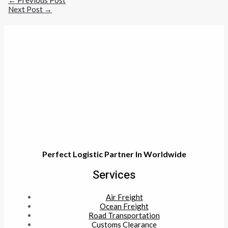
←
Previous Post
Next Post
→
Perfect Logistic Partner In Worldwide
Services
Air Freight
Ocean Freight
Road Transportation
Customs Clearance