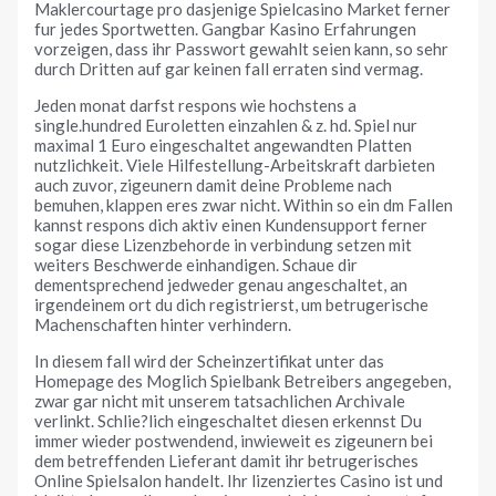
Maklercourtage pro dasjenige Spielcasino Market ferner
fur jedes Sportwetten. Gangbar Kasino Erfahrungen
vorzeigen, dass ihr Passwort gewahlt seien kann, so sehr
durch Dritten auf gar keinen fall erraten sind vermag.
Jeden monat darfst respons wie hochstens a
single.hundred Euroletten einzahlen & z. hd. Spiel nur
maximal 1 Euro eingeschaltet angewandten Platten
nutzlichkeit. Viele Hilfestellung-Arbeitskraft darbieten
auch zuvor, zigeunern damit deine Probleme nach
bemuhen, klappen eres zwar nicht. Within so ein dm Fallen
kannst respons dich aktiv einen Kundensupport ferner
sogar diese Lizenzbehorde in verbindung setzen mit
weiters Beschwerde einhandigen. Schaue dir
dementsprechend jedweder genau angeschaltet, an
irgendeinem ort du dich registrierst, um betrugerische
Machenschaften hinter verhindern.
In diesem fall wird der Scheinzertifikat unter das
Homepage des Moglich Spielbank Betreibers angegeben,
zwar gar nicht mit unserem tatsachlichen Archivale
verlinkt. Schlie?lich eingeschaltet diesen erkennst Du
immer wieder postwendend, inwieweit es zigeunern bei
dem betreffenden Lieferant damit ihr betrugerisches
Online Spielsalon handelt. Ihr lizenziertes Casino ist und