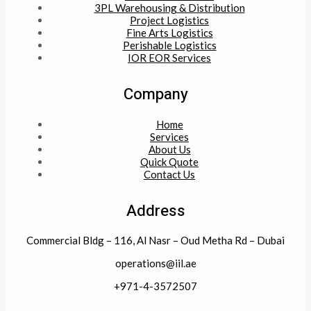
3PL Warehousing & Distribution
Project Logistics
Fine Arts Logistics
Perishable Logistics
IOR EOR Services
Company
Home
Services
About Us
Quick Quote
Contact Us
Address
Commercial Bldg – 116, Al Nasr – Oud Metha Rd – Dubai
operations@iil.ae
+971-4-3572507