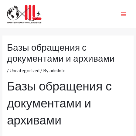
Skip
MAI
to
ME
content
Базы обращения с
документами и архивами
/
Uncategorized
/ By
admlnlx
Базы обращения с
документами и
архивами