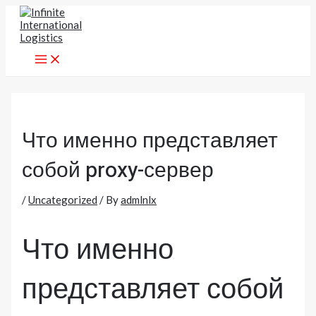
MAIN
Skip
MENU
to
content
Что именно представляет
собой proxy-сервер
/
Uncategorized
/ By
admlnlx
Что именно
представляет собой