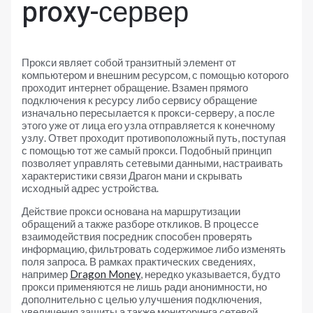
proxy-сервер
Прокси являет собой транзитный элемент от
компьютером и внешним ресурсом, с помощью которого
проходит интернет обращение. Взамен прямого
подключения к ресурсу либо сервису обращение
изначально пересылается к прокси-серверу, а после
этого уже от лица его узла отправляется к конечному
узлу. Ответ проходит противоположный путь, поступая
с помощью тот же самый прокси. Подобный принцип
позволяет управлять сетевыми данными, настраивать
характеристики связи Драгон мани и скрывать
исходный адрес устройства.
Действие прокси основана на маршрутизации
обращений а также разборе откликов. В процессе
взаимодействия посредник способен проверять
информацию, фильтровать содержимое либо изменять
поля запроса. В рамках практических сведениях,
например
Dragon Money
, нередко указывается, будто
прокси применяются не лишь ради анонимности, но
дополнительно с целью улучшения подключения,
увеличения защиты а также мониторинга сетевой