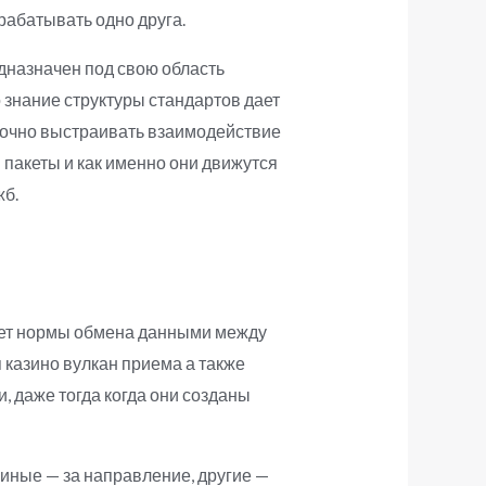
рабатывать одно друга.
дназначен под свою область
о знание структуры стандартов дает
 точно выстраивать взаимодействие
 пакеты и как именно они движутся
жб.
ует нормы обмена данными между
 казино вулкан приема а также
 даже тогда когда они созданы
иные — за направление, другие —