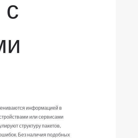
 с
ми
бмениваются информацией в
стройствами или сервисами
лируют структуру пакетов,
ошибок. Без наличия подобных