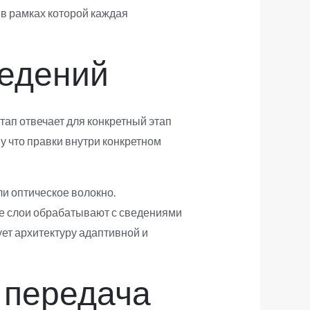
 в рамках которой каждая
ведений
ап отвечает для конкретный этап
у что правки внутри конкретном
и оптическое волокно.
ые слои обрабатывают с сведениями
ет архитектуру адаптивной и
 передача