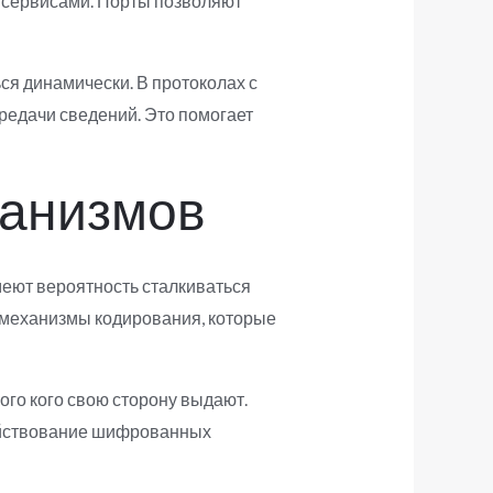
 сервисами. Порты позволяют
я динамически. В протоколах с
едачи сведений. Это помогает
ханизмов
еют вероятность сталкиваться
 механизмы кодирования, которые
ого кого свою сторону выдают.
ействование шифрованных