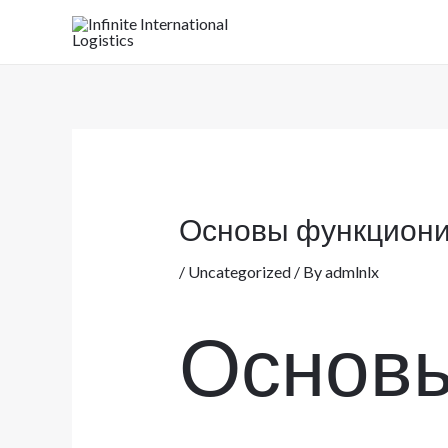
Skip
to
content
Основы функциони
/
Uncategorized
/ By
admlnlx
Основ