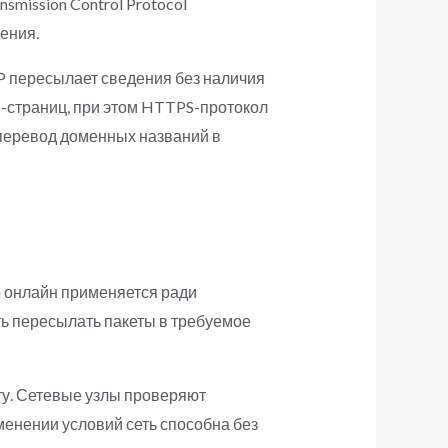
smission Control Protocol
ения.
DP пересылает сведения без наличия
н-страниц, при этом HTTPS-протокол
перевод доменных названий в
о онлайн применяется ради
ь пересылать пакеты в требуемое
ту. Сетевые узлы проверяют
менении условий сеть способна без