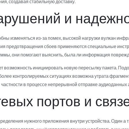
ния, создавая стабильную доставку.
арушений и надежн
бны изменяться из-за помех, высокой нагрузки вулкан инфр
ния предотвращения сбоев применяются специальные инст
уммы, они помогают выяснить, была ли информация поврежд
ет возможность инициировать новую пересылку пакета. Подо
 более контролируемых ситуациях возможна утрата фрагмент
в частности в процессе непрерывной отправке аудиоданных а
евых портов и связ
еделения нужного приложения внутри устройства. Один а т