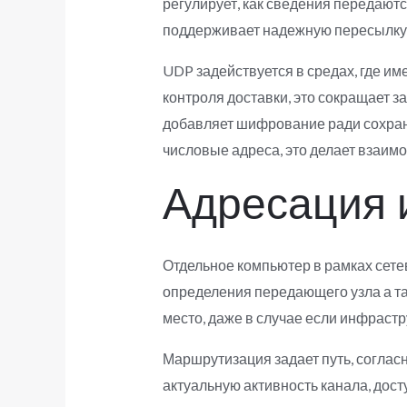
регулирует, как сведения передаютс
поддерживает надежную пересылку, 
UDP задействуется в средах, где им
контроля доставки, это сокращает 
добавляет шифрование ради сохран
числовые адреса, это делает взаим
Адресация 
Отдельное компьютер в рамках сете
определения передающего узла а та
место, даже в случае если инфрастр
Маршрутизация задает путь, соглас
актуальную активность канала, дос