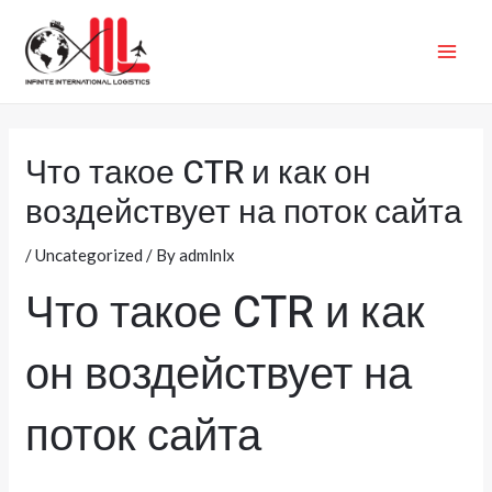
Skip
MAI
to
ME
content
Что такое CTR и как он
воздействует на поток сайта
/
Uncategorized
/ By
admlnlx
Что такое CTR и как
он воздействует на
поток сайта