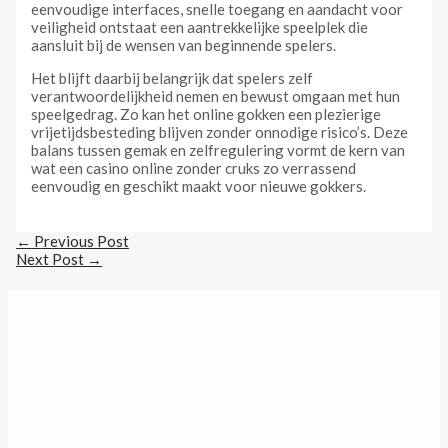
eenvoudige interfaces, snelle toegang en aandacht voor
veiligheid ontstaat een aantrekkelijke speelplek die
aansluit bij de wensen van beginnende spelers.
Het blijft daarbij belangrijk dat spelers zelf
verantwoordelijkheid nemen en bewust omgaan met hun
speelgedrag. Zo kan het online gokken een plezierige
vrijetijdsbesteding blijven zonder onnodige risico’s. Deze
balans tussen gemak en zelfregulering vormt de kern van
wat een casino online zonder cruks zo verrassend
eenvoudig en geschikt maakt voor nieuwe gokkers.
←
Previous Post
Next Post
→