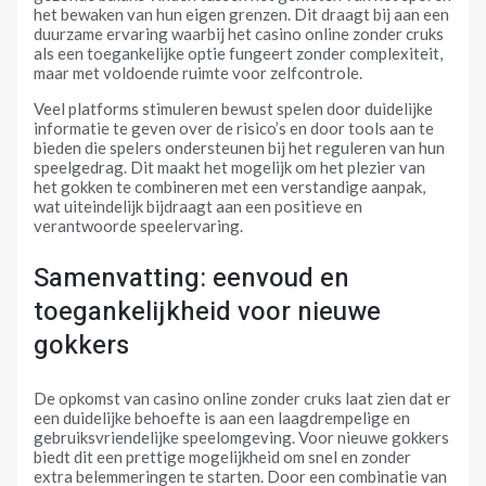
het bewaken van hun eigen grenzen. Dit draagt bij aan een
duurzame ervaring waarbij het casino online zonder cruks
als een toegankelijke optie fungeert zonder complexiteit,
maar met voldoende ruimte voor zelfcontrole.
Veel platforms stimuleren bewust spelen door duidelijke
informatie te geven over de risico’s en door tools aan te
bieden die spelers ondersteunen bij het reguleren van hun
speelgedrag. Dit maakt het mogelijk om het plezier van
het gokken te combineren met een verstandige aanpak,
wat uiteindelijk bijdraagt aan een positieve en
verantwoorde speelervaring.
Samenvatting: eenvoud en
toegankelijkheid voor nieuwe
gokkers
De opkomst van casino online zonder cruks laat zien dat er
een duidelijke behoefte is aan een laagdrempelige en
gebruiksvriendelijke speelomgeving. Voor nieuwe gokkers
biedt dit een prettige mogelijkheid om snel en zonder
extra belemmeringen te starten. Door een combinatie van