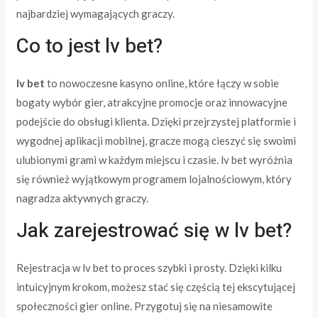
najbardziej wymagających graczy.
Co to jest lv bet?
lv bet
to nowoczesne kasyno online, które łączy w sobie
bogaty wybór gier, atrakcyjne promocje oraz innowacyjne
podejście do obsługi klienta. Dzięki przejrzystej platformie i
wygodnej aplikacji mobilnej, gracze mogą cieszyć się swoimi
ulubionymi grami w każdym miejscu i czasie. lv bet wyróżnia
się również wyjątkowym programem lojalnościowym, który
nagradza aktywnych graczy.
Jak zarejestrować się w lv bet?
Rejestracja w lv bet to proces szybki i prosty. Dzięki kilku
intuicyjnym krokom, możesz stać się częścią tej ekscytującej
społeczności gier online. Przygotuj się na niesamowite