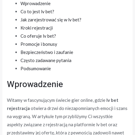
Wprowadzenie
Co to jest lv bet?
Jak zarejestrować się w lv bet?
Kroki rejestracji
Co oferuje lv bet?
Promocje i bonusy
Bezpieczeństwo i zaufanie
Często zadawane pytania
Podsumowanie
Wprowadzenie
Witamy w fascynującym świecie gier online, gdzie
lv bet
rejestracja
otwiera drzwi do niezapomnianych emocji i szans
na wygraną. W artykule tym przybliżymy Ci wszystkie
aspekty związane z rejestracją na platformie lv bet oraz
przedstawimy jej ofertę, która z pewnością zadowoli nawet