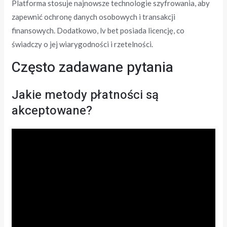
Platforma stosuje najnowsze technologie szyfrowania, aby
zapewnić ochronę danych osobowych i transakcji
finansowych. Dodatkowo, lv bet posiada licencję, co
świadczy o jej wiarygodności i rzetelności.
Często zadawane pytania
Jakie metody płatności są
akceptowane?