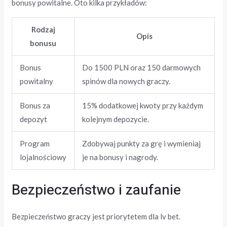
bonusy powitalne. Oto kilka przykładów:
Rodzaj
Opis
bonusu
Bonus
Do 1500 PLN oraz 150 darmowych
powitalny
spinów dla nowych graczy.
Bonus za
15% dodatkowej kwoty przy każdym
depozyt
kolejnym depozycie.
Program
Zdobywaj punkty za grę i wymieniaj
lojalnościowy
je na bonusy i nagrody.
Bezpieczeństwo i zaufanie
Bezpieczeństwo graczy jest priorytetem dla lv bet.