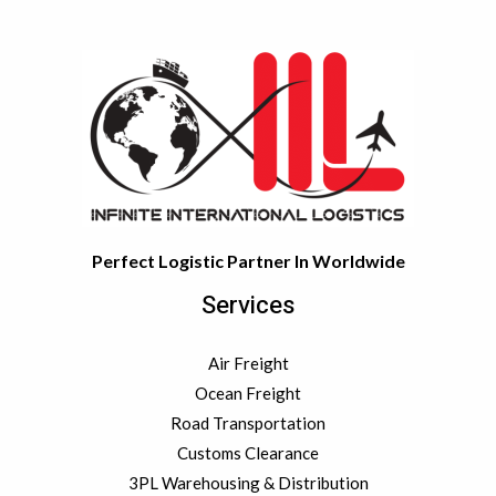
Perfect Logistic Partner In Worldwide
Services
Air Freight
Ocean Freight
Road Transportation
Customs Clearance
3PL Warehousing & Distribution