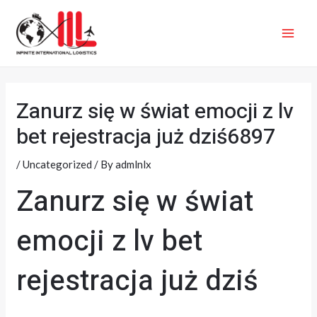
Skip
MAI
to
ME
content
Zanurz się w świat emocji z lv
bet rejestracja już dziś6897
/
Uncategorized
/ By
admlnlx
Zanurz się w świat
emocji z lv bet
rejestracja już dziś