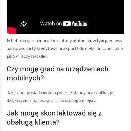
lv bet oferuje różnorodne metody płatności, w tym przelewy
bankowe, karty kredytowe oraz portfele elektroniczne, takie
jak Skrill czy Neteller.
Czy mogę grać na urządzeniach
mobilnych?
Tak, lv bet posiada mobilną wersję strony oraz aplikację,
dzięki czemu możesz grać z dowolnego miejsca.
Jak mogę skontaktować się z
obsługą klienta?