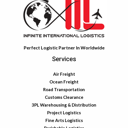
Perfect Logistic Partner In Worldwide
Services
Air Freight
Ocean Freight
Road Transportation
Customs Clearance
3PL Warehousing & Distribution
Project Logistics
Fine Arts Logistics
Perishable Logistics