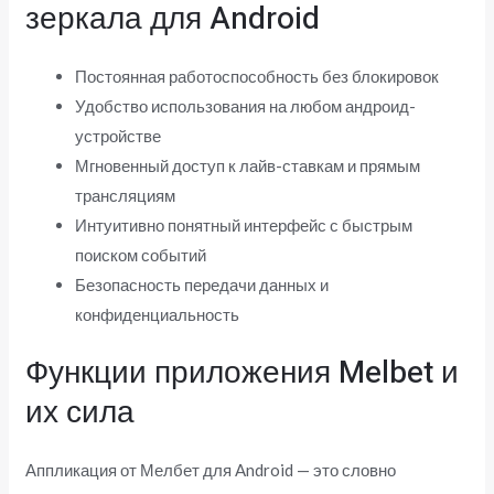
зеркала для Android
Постоянная работоспособность без блокировок
Удобство использования на любом андроид-
устройстве
Мгновенный доступ к лайв-ставкам и прямым
трансляциям
Интуитивно понятный интерфейс с быстрым
поиском событий
Безопасность передачи данных и
конфиденциальность
Функции приложения Melbet и
их сила
Аппликация от Мелбет для Android — это словно