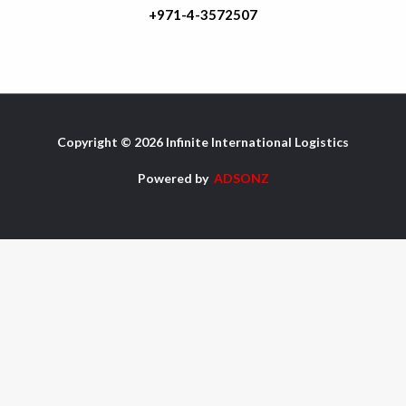
+971-4-3572507
Copyright © 2026 Infinite International Logistics
Powered by
ADSONZ