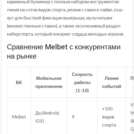
карманный букмекер с полным набором инструментов:
линия на сотни видов спорта, резкие ставки в лайве, кэш-
аут для быстрой фиксации выигрыша, мультилыжи
(множественные ставки), а также эксклюзивный раздел
киберспорта, который покоряет сердца молодых игроков.
Сравнение Melbet с конкурентами
на рынке
Скорость
Мобильное
Линия
П
БК
работы
приложение
событий
(1-10)
V
+100
Да (Android,
M
Melbet
9
видов
iOS)
Sk
спорта
C