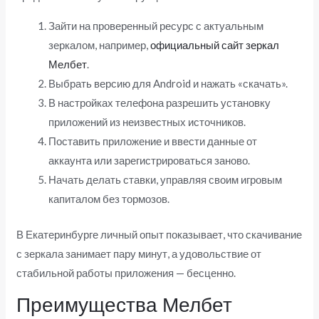
Зайти на проверенный ресурс с актуальным
зеркалом, например,
официальный сайт зеркал
Мелбет
.
Выбрать версию для Android и нажать «скачать».
В настройках телефона разрешить установку
приложений из неизвестных источников.
Поставить приложение и ввести данные от
аккаунта или зарегистрироваться заново.
Начать делать ставки, управляя своим игровым
капиталом без тормозов.
В Екатеринбурге личный опыт показывает, что скачивание
с зеркала занимает пару минут, а удовольствие от
стабильной работы приложения — бесценно.
Преимущества Мелбет