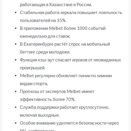
работающая в Казахстане и России.
Стабильная работа зеркала повышает лояльность
пользователей на 35%.
В приложении Melbet более 1000 событий
еженедельно для ставок.
В Екатеринбурге растёт спрос на мобильный
беттинг среди молодежи.
Функция кэш-аут спасает игроков от неожиданных
проигрышей.
Melbet регулярно обновляет линии по зимним
видам спорта.
Прогнозы от экспертов Melbet имеют
эффективность более 70%.
Служба поддержки работает круглосуточно,
включая выходные.
Особое внимание уделяется безопасности через
SSL-шифрование.