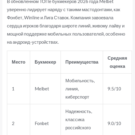
В обновленном ТОПе букмекеров 2026 года Melbet
уверенно лидирует наряду с такими мастодонтами, как
Фонбет, Winline и Лига Ставок. Компания завоевала
сердца игроков благодаря широте линий, живому лайву и
мощной поддержке мобильных пользователей, особенно
на андроид-устройствах.
Средняя
Место
Букмекер
Преимущества
оценка
Мобильность,
1
Melbet
линия,
9.5/10
киберспорт
Надежность,
классика
2
Fonbet
9.0/10
российского