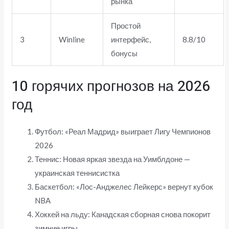
рынка
Простой
3
Winline
интерфейс,
8.8/10
бонусы
10 горячих прогнозов на 2026
год
Футбол: «Реал Мадрид» выиграет Лигу Чемпионов
2026
Теннис: Новая яркая звезда на Уимблдоне —
украинская теннисистка
Баскетбол: «Лос-Анджелес Лейкерс» вернут кубок
NBA
Хоккей на льду: Канадская сборная снова покорит
зимние игры