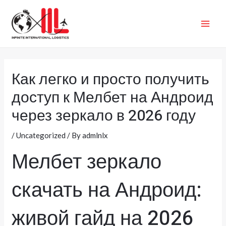
Skip
MAI
to
ME
content
Как легко и просто получить
доступ к Мелбет на Андроид
через зеркало в 2026 году
/
Uncategorized
/ By
admlnlx
Мелбет зеркало
скачать на Андроид:
живой гайд на 2026