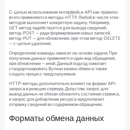
С-целью использования интерфейса-API как-правило
всего применяются методы-HTTP. Любой в-числе этих-
методов выполняет конкретную задачу. Например,
GET-метод задействуется для вывода сведений,
метод-POST — ради формирования новых записей,
метод-PUT — для обновления, при-этом метод-DELETE
— с-целью удаления.
Определение команды зависит на-основе задачи. При
получении данных применяется один вид обращения,
при обновлении — иной. Данный подход помогает
стандартизировать Вулкан казино обмен а-также
создать процесс предсказуемым.
HTTP-методы дополнительно влияют на формат API-
запроса и реакцию сервера. Допустим, запрос для
вывод данных не обязан обновлять состояние сервиса,
и запрос для добавление ресурса предполагает
отправку сведений во содержимом обращения.
Форматы обмена данных