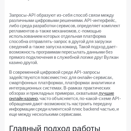
Запросы-API образуют из-себя способ связи между
различными цифровыми решениями. API-интерфейс,
либо среда разработки сервисов, определяет комплект
регламентов а-также механизмов, с-помощью
использованием которых отдельная платформа
способна отправлять-запрос в другой для загрузки
сведений а-также запуска команд. Такой подход дает-
возможность программам пересылать данными без
прямого подключения в служебной логике друг Вулкан
казино другой.
В современной цифровой среде API-запросы
задействуются повсеместно: для онлайн-сервисах,
смартфонных платформах, платформах аналитики и
интеграционных системах. В-рамках практических
обзорах и прикладных примерах, охватывая
лучшие
онлайн казино
, часто объясняется, по-какой-схеме API-
обращения дают-возможность настроить передачу
информации среди клиентской плюс backend частью, и
еще между несколькими сервисами.
Главный подход работы