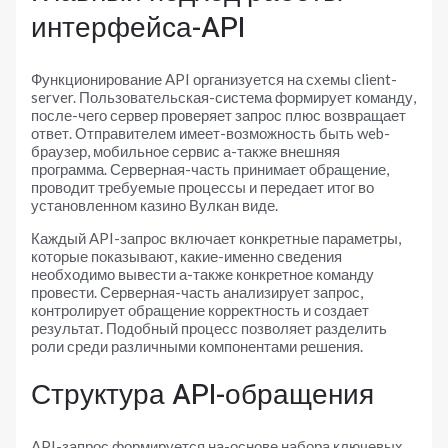
интерфейса-API
Функционирование API организуется на схемы client-
server. Пользовательская-система формирует команду,
после-чего сервер проверяет запрос плюс возвращает
ответ. Отправителем имеет-возможность быть web-
браузер, мобильное сервис а-также внешняя
программа. Серверная-часть принимает обращение,
проводит требуемые процессы и передает итог во
установленном казино Вулкан виде.
Каждый API-запрос включает конкретные параметры,
которые показывают, какие-именно сведения
необходимо вывести а-также конкретное команду
провести. Серверная-часть анализирует запрос,
контролирует обращение корректность и создает
результат. Подобный процесс позволяет разделить
роли среди различными компонентами решения.
Структура API-обращения
API-запрос формируется на-основе набора ключевых