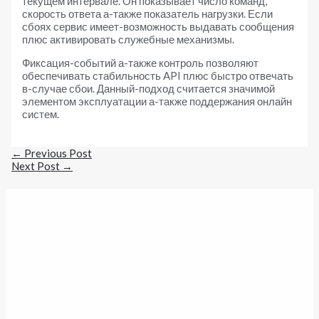
текущем интервале. Он показывает число команд,
скорость ответа а-также показатель нагрузки. Если
сбоях сервис имеет-возможность выдавать сообщения
плюс активировать служебные механизмы.
Фиксация-событий а-также контроль позволяют
обеспечивать стабильность API плюс быстро отвечать
в-случае сбои. Данный-подход считается значимой
элементом эксплуатации а-также поддержания онлайн
систем.
←
Previous Post
Next Post
→