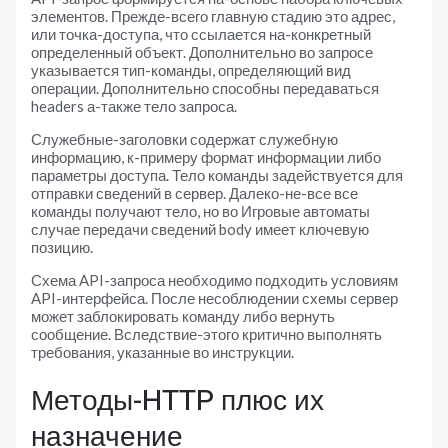
элементов. Прежде-всего главную стадию это адрес,
или точка-доступа, что ссылается на-конкретный
определенный объект. Дополнительно во запросе
указывается тип-команды, определяющий вид
операции. Дополнительно способны передаваться
headers а-также тело запроса.
Служебные-заголовки содержат служебную
информацию, к-примеру формат информации либо
параметры доступа. Тело команды задействуется для
отправки сведений в сервер. Далеко-не-все все
команды получают тело, но во Игровые автоматы
случае передачи сведений body имеет ключевую
позицию.
Схема API-запроса необходимо подходить условиям
API-интерфейса. После несоблюдении схемы сервер
может заблокировать команду либо вернуть
сообщение. Вследствие-этого критично выполнять
требования, указанные во инструкции.
Методы-HTTP плюс их
назначение