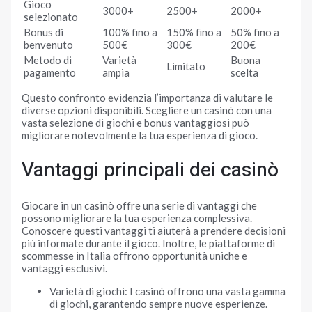
Gioco
3000+
2500+
2000+
selezionato
Bonus di
100% fino a
150% fino a
50% fino a
benvenuto
500€
300€
200€
Metodo di
Varietà
Buona
Limitato
pagamento
ampia
scelta
Questo confronto evidenzia l’importanza di valutare le
diverse opzioni disponibili. Scegliere un casinò con una
vasta selezione di giochi e bonus vantaggiosi può
migliorare notevolmente la tua esperienza di gioco.
Vantaggi principali dei casinò
Giocare in un casinò offre una serie di vantaggi che
possono migliorare la tua esperienza complessiva.
Conoscere questi vantaggi ti aiuterà a prendere decisioni
più informate durante il gioco. Inoltre, le piattaforme di
scommesse in Italia offrono opportunità uniche e
vantaggi esclusivi.
Varietà di giochi: I casinò offrono una vasta gamma
di giochi, garantendo sempre nuove esperienze.