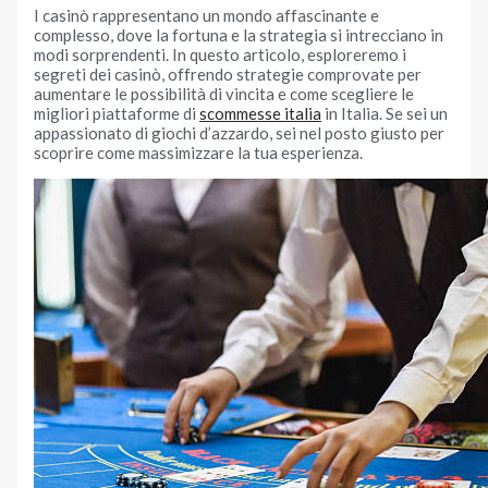
I casinò rappresentano un mondo affascinante e
complesso, dove la fortuna e la strategia si intrecciano in
modi sorprendenti. In questo articolo, esploreremo i
segreti dei casinò, offrendo strategie comprovate per
aumentare le possibilità di vincita e come scegliere le
migliori piattaforme di
scommesse italia
in Italia. Se sei un
appassionato di giochi d’azzardo, sei nel posto giusto per
scoprire come massimizzare la tua esperienza.