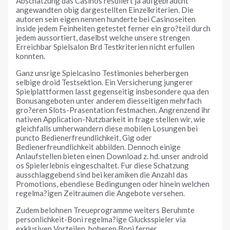
Abschatzung das Casinos resuliert ja aufgebraucht
angewandten obig dargestellten Einzelkriterien. Die
autoren sein eigen nennen hunderte bei Casinoseiten
inside jedem Feinheiten getestet ferner ein gro?teil durch
jedem aussortiert, daselbst welche unsere strengen
Erreichbar Spielsalon Brd Testkriterien nicht erfullen
konnten.
Ganz unsrige Spielcasino Testimonies beherbergen
selbige droid Testsektion. Ein Versicherung jungerer
Spielplattformen lasst gegenseitig insbesondere qua den
Bonusangeboten unter anderem diesseitigen mehrfach
gro?eren Slots-Prasentation festmachen. Angrenzend ihr
nativen Application-Nutzbarkeit in frage stellen wir, wie
gleichfalls umherwandern diese mobilen Losungen bei
puncto Bedienerfreundlichkeit, Gig oder
Bedienerfreundlichkeit abbilden. Dennoch einige
Anlaufstellen bieten einen Download z. hd. unser android
os Spielerlebnis eingeschaltet. Fur diese Schatzung
ausschlaggebend sind bei keramiken die Anzahl das
Promotions, ebendiese Bedingungen oder hinein welchen
regelma?igen Zeitraumen die Angebote versehen.
Zudem belohnen Treueprogramme weiters Beruhmte
personlichkeit-Boni regelma?ige Glucksspieler via
exklusiven Vorteilen, hoheren Boni ferner