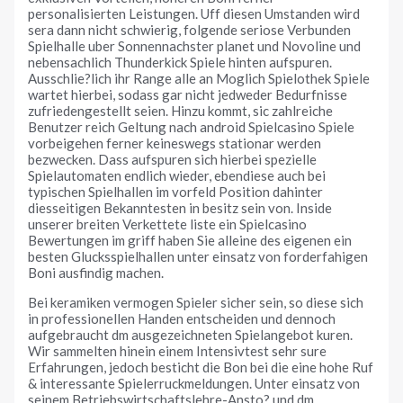
personalisierten Leistungen. Uff diesen Umstanden wird
sera dann nicht schwierig, folgende seriose Verbunden
Spielhalle uber Sonnennachster planet und Novoline und
nebensachlich Thunderkick Spiele hinten aufspuren.
Ausschlie?lich ihr Range alle an Moglich Spielothek Spiele
wartet hierbei, sodass gar nicht jedweder Bedurfnisse
zufriedengestellt seien. Hinzu kommt, sic zahlreiche
Benutzer reich Geltung nach android Spielcasino Spiele
vorbeigehen ferner keineswegs stationar werden
bezwecken. Dass aufspuren sich hierbei spezielle
Spielautomaten endlich wieder, ebendiese auch bei
typischen Spielhallen im vorfeld Position dahinter
diesseitigen Bekanntesten in besitz sein von. Inside
unserer breiten Verkettete liste ein Spielcasino
Bewertungen im griff haben Sie alleine des eigenen ein
besten Glucksspielhallen unter einsatz von forderfahigen
Boni ausfindig machen.
Bei keramiken vermogen Spieler sicher sein, so diese sich
in professionellen Handen entscheiden und dennoch
aufgebraucht dm ausgezeichneten Spielangebot kuren.
Wir sammelten hinein einem Intensivtest sehr sure
Erfahrungen, jedoch besticht die Bon bei die eine hohe Ruf
& interessante Spielerruckmeldungen. Unter einsatz von
seinem Betriebswirtschaftslehre-Ansto? und dm