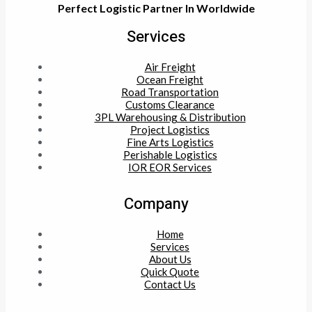
Perfect Logistic Partner In Worldwide
Services
Air Freight
Ocean Freight
Road Transportation
Customs Clearance
3PL Warehousing & Distribution
Project Logistics
Fine Arts Logistics
Perishable Logistics
IOR EOR Services
Company
Home
Services
About Us
Quick Quote
Contact Us