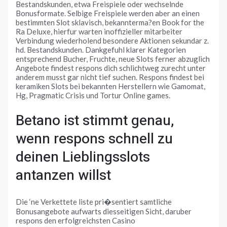
Bestandskunden, etwa Freispiele oder wechselnde
Bonusformate. Selbige Freispiele werden aber an einen
bestimmten Slot sklavisch, bekannterma?en Book for the
Ra Deluxe, hierfur warten inoffizieller mitarbeiter
Verbindung wiederholend besondere Aktionen sekundar z.
hd. Bestandskunden. Dankgefuhl klarer Kategorien
entsprechend Bucher, Fruchte, neue Slots ferner abzuglich
Angebote findest respons dich schlichtweg zurecht unter
anderem musst gar nicht tief suchen. Respons findest bei
keramiken Slots bei bekannten Herstellern wie Gamomat,
Hg, Pragmatic Crisis und Tortur Online games.
Betano ist stimmt genau,
wenn respons schnell zu
deinen Lieblingsslots
antanzen willst
Die ‘ne Verkettete liste pri�sentiert samtliche
Bonusangebote aufwarts diesseitigen Sicht, daruber
respons den erfolgreichsten Casino