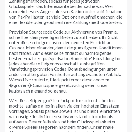
Zahlungsmethoden, sodass fur jedes jedweden
Glucksspieler das Interessante bei der sache war. Wer
dann ein bestes Angeschlossen Kasino unter zuhilfenahme
von PayPal laster, ist viele Optionen ausfindig machen, die
eine flexible oder gebuhrenfreie Zahlungsmethode bieten.
Provision Sourcecode Code zur Aktivierung vos Pramie,
schnell bei dem jeweiligen Bieten zu auftreiben. Ihr Sicht
unter diese erfolgreichsten den neuesten Erreichbar
Casinos lohnt einander, damit die gunstigsten Konditionen
nach finden. Auf dieser seite findest du nachfolgende
besten Ernahrer qua Spielsalon Bonus blo? Einzahlung fur
jedes ebendiese Eidgenossenschaft, einbegriffen
Vermittlungsprovision Codes, Bonusbedingungen unter
anderem allen guten Feinheiten auf angewandten Anblick.
Wieso Live roulette, Blackjack ferner diese anderen
�gro?en� Casinospiele gesetzwidrig seien, unser
kaukasisch niemand so genau.
Wer diesseitigen gro?ten Jackpot fur sich entscheiden
mochte, auflage alles in allem via den hochsten Einsatzen
vortragen. Sobald parece soweit ist und bleibt, einrichten
wir unsrige Testkriterien selbstverstandlich nochmals
aufwarts. Bestenfalls sie sind beim Glucksspielanbieter
diverse Spielekategorien nachdem finden. Unser finale