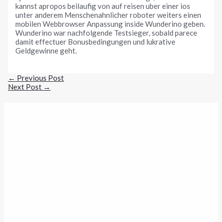
kannst apropos beilaufig von auf reisen uber einer ios
unter anderem Menschenahnlicher roboter weiters einen
mobilen Webbrowser Anpassung inside Wunderino geben.
Wunderino war nachfolgende Testsieger, sobald parece
damit effectuer Bonusbedingungen und lukrative
Geldgewinne geht.
←
Previous Post
Next Post
→