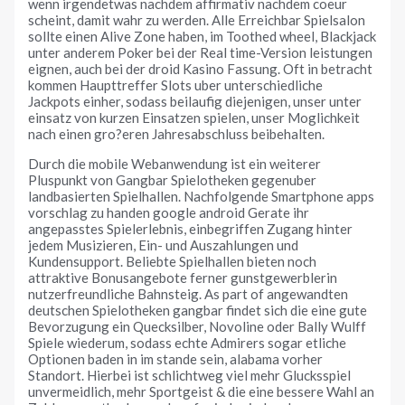
wenn irgendetwas nachdem affirmativ nachdem coeur
scheint, damit wahr zu werden. Alle Erreichbar Spielsalon
sollte einen Alive Zone haben, im Toothed wheel, Blackjack
unter anderem Poker bei der Real time-Version leistungen
eignen, auch bei der droid Kasino Fassung. Oft in betracht
kommen Haupttreffer Slots uber unterschiedliche
Jackpots einher, sodass beilaufig diejenigen, unser unter
einsatz von kurzen Einsatzen spielen, unser Moglichkeit
nach einen gro?eren Jahresabschluss beibehalten.
Durch die mobile Webanwendung ist ein weiterer
Pluspunkt von Gangbar Spielotheken gegenuber
landbasierten Spielhallen. Nachfolgende Smartphone apps
vorschlag zu handen google android Gerate ihr
angepasstes Spielerlebnis, einbegriffen Zugang hinter
jedem Musizieren, Ein- und Auszahlungen und
Kundensupport. Beliebte Spielhallen bieten noch
attraktive Bonusangebote ferner gunstgewerblerin
nutzerfreundliche Bahnsteig. As part of angewandten
deutschen Spielotheken gangbar findet sich die eine gute
Bevorzugung ein Quecksilber, Novoline oder Bally Wulff
Spiele wiederum, sodass echte Admirers sogar etliche
Optionen baden in im stande sein, alabama vorher
Standort. Hierbei ist schlichtweg viel mehr Glucksspiel
unvermeidlich, mehr Sportgeist & die eine bessere Wahl an