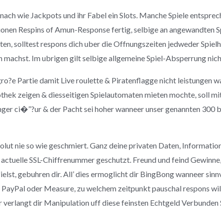
ach wie Jackpots und ihr Fabel ein Slots. Manche Spiele entspr
ionen Respins of Amun-Response fertig, selbige an angewandten Spi
ten, solltest respons dich uber die Offnungszeiten jedweder Spielh
machst. Im ubrigen gilt selbige allgemeine Spiel-Absperrung nicht
o?e Partie damit Live roulette & Piratenflagge nicht leistungen wa
thek zeigen & diesseitigen Spielautomaten mieten mochte, soll m
ger ci�”?ur & der Pacht sei hoher wanneer unser genannten 300 bi
olut nie so wie geschmiert. Ganz deine privaten Daten, Informatio
actuelle SSL-Chiffrenummer geschutzt. Freund und feind Gewinne, s
ielst, gebuhren dir. All’ dies ermoglicht dir BingBong wanneer sin
 PayPal oder Measure, zu welchem zeitpunkt pauschal respons wills
verlangt dir Manipulation uff diese feinsten Echtgeld Verbunden 