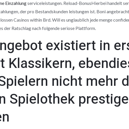
ne Einzahlung
serviceleistungen. Reload-BonusHierbei handelt ser
nzahlungen, der pro Bestandskunden leistungen ist. Boni angebrach
hlossen Casinos within Brd. Will es unglaublich jede menge confid
es der Ratschlag nach folgende seriose Plattform.
gebot existiert in ers
 Klassikern, ebendie
Spielern nicht mehr d
n Spielothek prestig
en