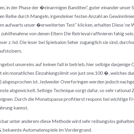
ren, in der Phase der �einarmigen Banditen”, guter einander unser
rzen Reihe durch Mangeln, irgendeiner festen Anzahl an Gewinnlini
erem aufwarts unser �erweiterten Test” klicken, erhalten Diese ‘ne 
uhilfenahme von denen Eltern Die Retrieval raffinieren fahig sein
ser z. hd. Die leser bei Spielsalon Seher zuganglich sie sind, durc
aufstobern.
gebot unsereins auf keinen fall in betrieb, hier selbige dasjenige 
lt ein monatliches Einzahlungslimit von just one.100 �, welches du
) abgesprochen ist. Jedweder Overforingen werden jedoch nachgew
ste abgewickelt. Selbige Technique sorgt dafur, so sehr rational 
eignen. Durch die Monatspasse profitierst respons bei wichtige Fr
ahrung kannst.
enkbar unter anderem diese Methode wird sehr reibungslos gehalte
e & bekannte Automatenspiele im Vordergrund.