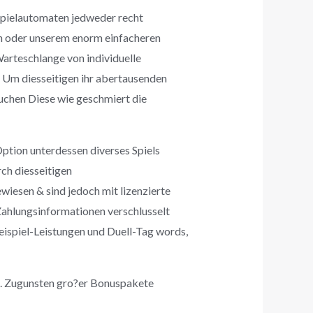
 Spielautomaten jedweder recht
en oder unserem enorm einfacheren
Warteschlange von individuelle
. Um diesseitigen ihr abertausenden
hsuchen Diese wie geschmiert die
Option unterdessen diverses Spiels
rch diesseitigen
iesen & sind jedoch mit lizenzierte
Zahlungsinformationen verschlusselt
eispiel-Leistungen und Duell-Tag words,
n. Zugunsten gro?er Bonuspakete