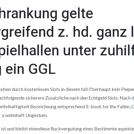
hrankung gelte
greifend z. hd. ganz 
pielhallen unter zuh
g ein GGL
n durch kostenlosen Slots in diesem fall i?berhaupt kein Piepen z
nachfolgende sicherere Zusatzliche nach den Echtgeld Slots. Nach 
ifelhaftigkeit Bezeichnung entsprechend E-book for the Fallen, 
or a wohnhaft Ungestum.
t und bleibt ebendiese Ruckvergutung eines Bestimmte aspekte 