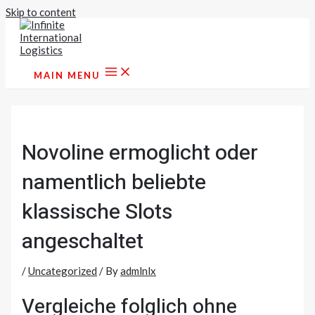
Skip to content
MAIN MENU
Novoline ermoglicht oder
namentlich beliebte
klassische Slots
angeschaltet
/
Uncategorized
/ By
admlnlx
Vergleiche folglich ohne