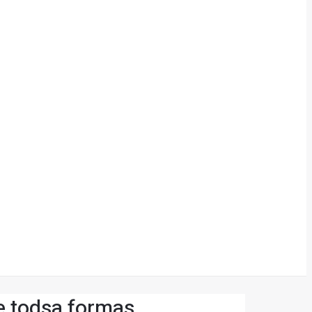
e todsa formas