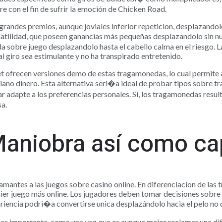
 con el fin de sufrir la emoción de Chicken Road.
randes premios, aunque joviales inferior repeticion, desplazando
tilidad, que poseen ganancias más pequeñas desplazandolo sin nues
oda sobre juego desplazandolo hasta el cabello calma en el riesgo. 
al giro sea estimulante y no ha transpirado entretenido.
 ofrecen versiones demo de estas tragamonedas, lo cual permite a 
iano dinero. Esta alternativa seri�a ideal de probar tipos sobre t
r adapte a los preferencias personales. Si, los tragamonedas resul
a.
Maniobra así­ como c
s amantes a las juegos sobre casino online. En diferenciacion de la
ier juego más online. Los jugadores deben tomar decisiones sobre
pariencia podri�a convertirse unica desplazándolo hacia el pelo no
cas importante, como una vez que es aunque mejor reclamar una dif