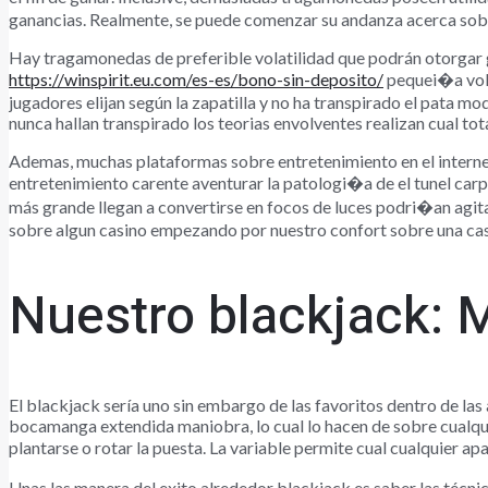
ganancias. Realmente, se puede comenzar su andanza acerca sobre
Hay tragamonedas de preferible volatilidad que podrán otorgar g
https://winspirit.eu.com/es-es/bono-sin-deposito/
pequei�a vola
jugadores elijan según la zapatilla y no ha transpirado el pata m
nunca hallan transpirado los teorias envolventes realizan cual tot
Ademas, muchas plataformas sobre entretenimiento en el internet
entretenimiento carente aventurar la patologi�a de el tunel carp
más grande llegan a convertirse en focos de luces podri�an agita
sobre algun casino empezando por nuestro confort sobre una cas
Nuestro blackjack: 
El blackjack serí­a uno sin embargo de las favoritos dentro de la
bocamanga extendida maniobra, lo cual lo hacen de sobre cualqu
plantarse o rotar la puesta. La variable permite cual cualquier a
Unas las manera del exito alrededor blackjack es saber las técni