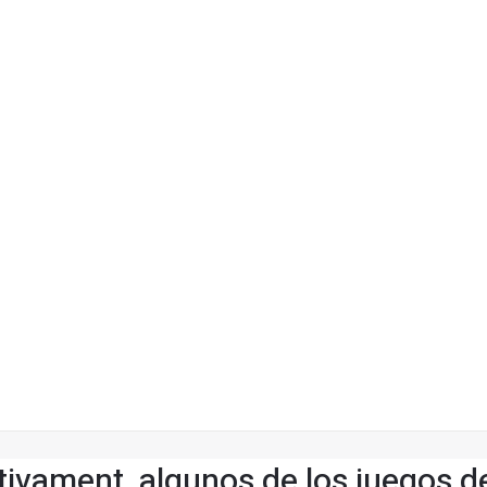
tivament, algunos de los juegos d