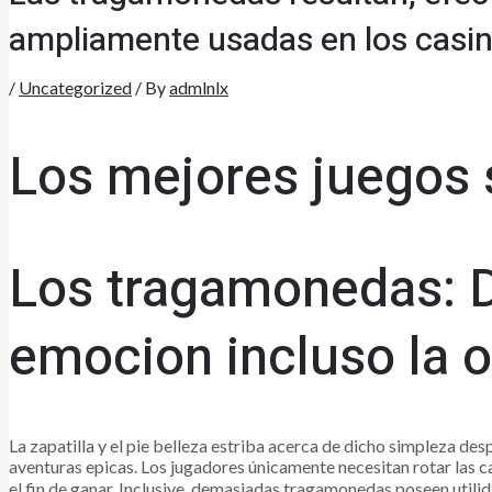
ampliamente usadas en los casin
/
Uncategorized
/ By
admlnlx
Los mejores juegos 
Los tragamonedas: Di
emocion incluso la 
La zapatilla y el pie belleza estriba acerca de dicho simpleza d
aventuras epicas. Los jugadores únicamente necesitan rotar las ca
el fin de ganar. Inclusive, demasiadas tragamonedas poseen util