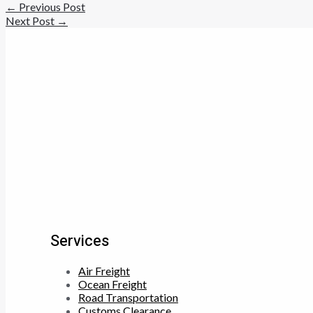
←
Previous Post
Next Post
→
Services
Air Freight
Ocean Freight
Road Transportation
Customs Clearance