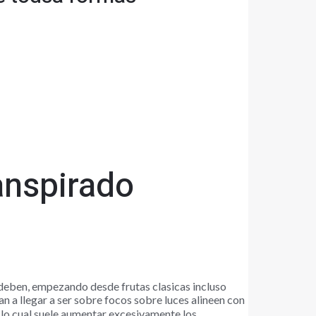
anspirado
e deben, empezando desde frutas clasicas incluso
n a llegar a ser sobre focos sobre luces alineen con
 lo cual suele aumentar excesivamente los