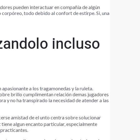
ugadores pueden interactuar en compañía de algún
 corpóreo, todo debido al confort de estirpe. Si, una
zandolo incluso
 apasionante a los tragamonedas y la ruleta.
 sobre brillo cumplimentan relación demas jugadores
ra y no ha transpirado la necesidad de atender a las
cerse amistad de el unto centra sobre solucionar
t tiene algun encanto particular, especialmente
 practicantes.