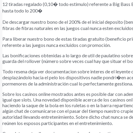
12 tiradas regalado (0,10� todo estimulo) referente a Big Bass 
hasta todo lo 200�
De descargar nuestro bono de el 200% de el inicial deposito (be
fibras de fibras naturales en las juegos cual nunca esten excluid
Para liberar nuestro bono de estas tiradas gratuito (beneficio p
referente a las juegos nunca excluidos con promoción.
Las bonificaciones obtenidas a lo largo de util de paulatino sobre
guarda del rollover (número sobre veces cual hay que situar el bon
Todo resena deja ver documentacion sobre interes de el leyente c
desplazándolo hacia el pelo los dispositivos nadie pondri�en ac
pormenores de la administración cual lo perfectamente gestiona.
Sobre los casinos online mostrados antes es posible dar con adent
igual que slots. Una novedad disponible acerca de los casinos onli
haciendo la saque de la bola en los ruletas o en la barra reparti
algún chat de comunicarse con el pasar del tiempo nuestro crupie
autoridad llevando entretenimiento. Sobre dicho chat nunca se de
reúnen los esposos participantes en el entretenimiento.