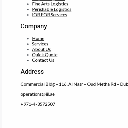
Fine Arts Logistics
Perishable Logistics
IOR EOR Services
Company
Home
Services
About Us
Quick Quote
Contact Us
Address
Commercial Bldg – 116, Al Nasr – Oud Metha Rd – Dub
operations@iil.ae
+971-4-3572507