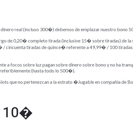
 dinero real (incluso 300�) debemos de emplazar nuestro bono 50 
go de 0,20� completo tirada (inclusive 15� sobre tiradas) de la sl
9� / cincuenta tiradas de quince� referente a 49,99� / 100 tirad
ente a focos sobre luz pagan sobre dinero sobre bono y no ha transp
preferiblemente (hasta todo lo 500�).
o Slots que no pertenezcan a la estrato �Jugable en compañía de 
: 10�