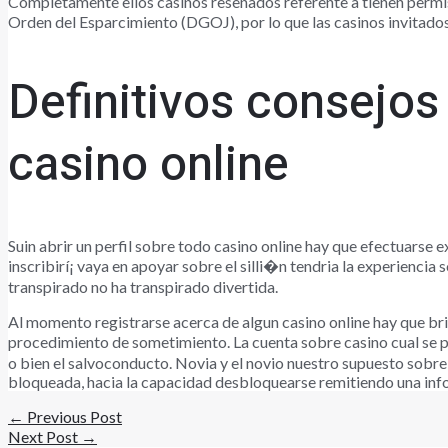
Completamente ellos casinos resenados referente a tienen permi
Orden del Esparcimiento (DGOJ), por lo que las casinos invitados
Definitivos consejos
casino online
Suin abrir un perfil sobre todo casino online hay que efectuars
inscribirí¡ vaya en apoyar sobre el silli�n tendria la experienci
transpirado no ha transpirado divertida.
Al momento registrarse acerca de algun casino online hay que bri
procedimiento de sometimiento. La cuenta sobre casino cual se 
o bien el salvoconducto. Novia y el novio nuestro supuesto sobre
bloqueada, hacia la capacidad desbloquearse remitiendo una inf
←
Previous Post
Next Post
→