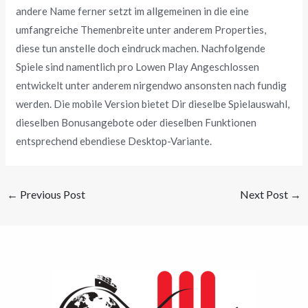
andere Name ferner setzt im allgemeinen in die eine
umfangreiche Themenbreite unter anderem Properties,
diese tun anstelle doch eindruck machen. Nachfolgende
Spiele sind namentlich pro Lowen Play Angeschlossen
entwickelt unter anderem nirgendwo ansonsten nach fundig
werden. Die mobile Version bietet Dir dieselbe Spielauswahl,
dieselben Bonusangebote oder dieselben Funktionen
entsprechend ebendiese Desktop-Variante.
←
Previous Post
Next Post
→