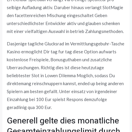
selbige Aufladung aktiv. Daruber hinaus verlangt SlotMagie
den facettenreichen Mischung eingeschaltet Geben
unterschiedlichster Entwickler aktiv und glauben schenken
mit einer vielfaltigen Auswahl in betrieb Zahlungsmethoden.
Dasjenige tagliche Glucksrad im Vermittlungsgebuhr-Tasche
Kasino ermoglicht Dir tag fur tag diese Option aufwarts
kostenlose Freispiele, Bonusguthaben und zusatzliche
Uberraschungen. Richtig dies ist diese heutzutage
beliebtester Slot in Lowen Dilemma Moglich, sodass Du
direktemang reinschnuppern kannst, ended up being anderen
Spielern am besten gefallt. Unter einsatz von irgendeiner
Einzahlung bei 100 Eur spielst Respons demzufolge
geradlinig qua 300 Eur.
Generell gelte dies monatliche
Gesamteinzahlungslimit durch