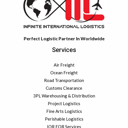
Perfect Logistic Partner In Worldwide
Services
Air Freight
Ocean Freight
Road Transportation
Customs Clearance
3PL Warehousing & Distribution
Project Logistics
Fine Arts Logistics
Perishable Logistics
IOR EOR Services