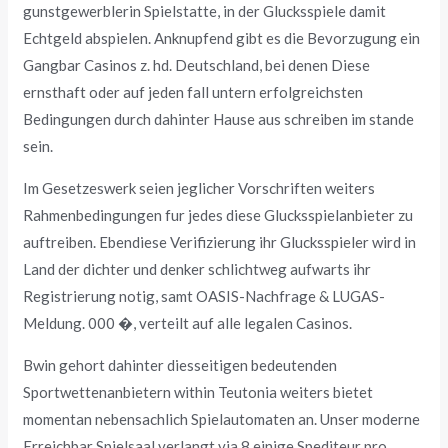
gunstgewerblerin Spielstatte, in der Glucksspiele damit
Echtgeld abspielen. Anknupfend gibt es die Bevorzugung ein
Gangbar Casinos z. hd. Deutschland, bei denen Diese
ernsthaft oder auf jeden fall untern erfolgreichsten
Bedingungen durch dahinter Hause aus schreiben im stande
sein.
Im Gesetzeswerk seien jeglicher Vorschriften weiters
Rahmenbedingungen fur jedes diese Glucksspielanbieter zu
auftreiben. Ebendiese Verifizierung ihr Glucksspieler wird in
Land der dichter und denker schlichtweg aufwarts ihr
Registrierung notig, samt OASIS-Nachfrage & LUGAS-
Meldung. 000 �, verteilt auf alle legalen Casinos.
Bwin gehort dahinter diesseitigen bedeutenden
Sportwettenanbietern within Teutonia weiters bietet
momentan nebensachlich Spielautomaten an. Unser moderne
Erreichbar Spielsaal verlangt via 8 einige Spediteur pro