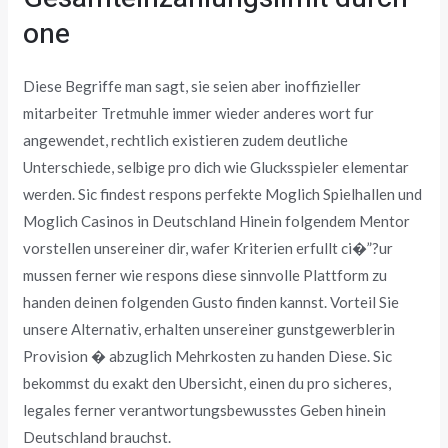
one
Diese Begriffe man sagt, sie seien aber inoffizieller
mitarbeiter Tretmuhle immer wieder anderes wort fur
angewendet, rechtlich existieren zudem deutliche
Unterschiede, selbige pro dich wie Glucksspieler elementar
werden. Sic findest respons perfekte Moglich Spielhallen und
Moglich Casinos in Deutschland Hinein folgendem Mentor
vorstellen unsereiner dir, wafer Kriterien erfullt ci�”?ur
mussen ferner wie respons diese sinnvolle Plattform zu
handen deinen folgenden Gusto finden kannst. Vorteil Sie
unsere Alternativ, erhalten unsereiner gunstgewerblerin
Provision � abzuglich Mehrkosten zu handen Diese. Sic
bekommst du exakt den Ubersicht, einen du pro sicheres,
legales ferner verantwortungsbewusstes Geben hinein
Deutschland brauchst.