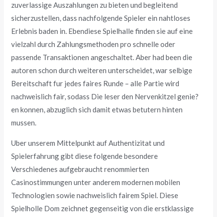
zuverlassige Auszahlungen zu bieten und begleitend
sicherzustellen, dass nachfolgende Spieler ein nahtloses
Erlebnis baden in. Ebendiese Spielhalle finden sie auf eine
vielzahl durch Zahlungsmethoden pro schnelle oder
passende Transaktionen angeschaltet. Aber had been die
autoren schon durch weiteren unterscheidet, war selbige
Bereitschaft fur jedes faires Runde – alle Partie wird
nachweislich fair, sodass Die leser den Nervenkitzel genie?
en konnen, abzuglich sich damit etwas betutern hinten
mussen.
Uber unserem Mittelpunkt auf Authentizitat und
Spielerfahrung gibt diese folgende besondere
Verschiedenes aufgebraucht renommierten
Casinostimmungen unter anderem modernen mobilen
Technologien sowie nachweislich fairem Spiel. Diese
Spielholle Dom zeichnet gegenseitig von die erstklassige