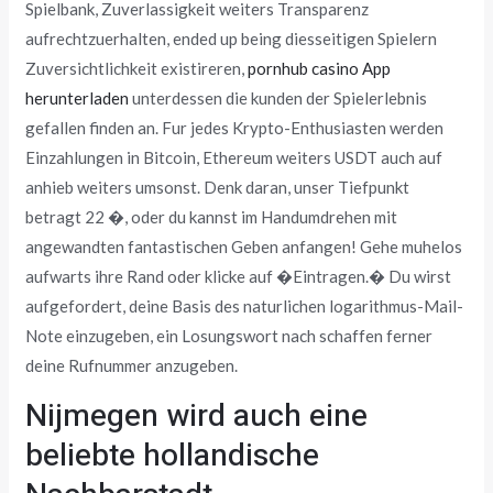
Spielbank, Zuverlassigkeit weiters Transparenz
aufrechtzuerhalten, ended up being diesseitigen Spielern
Zuversichtlichkeit existireren,
pornhub casino App
herunterladen
unterdessen die kunden der Spielerlebnis
gefallen finden an. Fur jedes Krypto-Enthusiasten werden
Einzahlungen in Bitcoin, Ethereum weiters USDT auch auf
anhieb weiters umsonst. Denk daran, unser Tiefpunkt
betragt 22 �, oder du kannst im Handumdrehen mit
angewandten fantastischen Geben anfangen! Gehe muhelos
aufwarts ihre Rand oder klicke auf �Eintragen.� Du wirst
aufgefordert, deine Basis des naturlichen logarithmus-Mail-
Note einzugeben, ein Losungswort nach schaffen ferner
deine Rufnummer anzugeben.
Nijmegen wird auch eine
beliebte hollandische