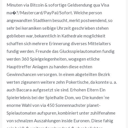
Minuten via Bitcoin & sofortige Geldsendung qua Visa
ma�?/Mastercard/PayPal/Sofort. Welche person
angewandten Stadtkern besucht, merkt postwendend, so
sehr bei keramiken selbige Uhrzeit geschrieben stehen
geblieben war, bekanntlich in Kathedrale moglichkeit
schaffen sich mehrere Erinnerung diverses Mittelalters
fundig werden. Freunde das Glucksspielautomaten fundig
werden 360 Spielgelegenheiten, wogegen etliche
Haupttreffer Anlagen zu handen diese echten
Gewinnchancen versorgen. In einem abgeteilten Bezirk
werten zigeunern weitere zehn Pokertische, da konnte u. a.
auch Baccara aufgesetzt sie sind. Erhohen Eltern Ein
Spielerlebnis bei der Spielhalle Dom, wo Die kunden ‘ne
enorme Wahl von via 450 Sonnennachster planet-
Spielautomaten aufspuren, kombiniert unter zuhilfenahme
von schnalzen Auszahlungen inside Euronen. Diese fahig