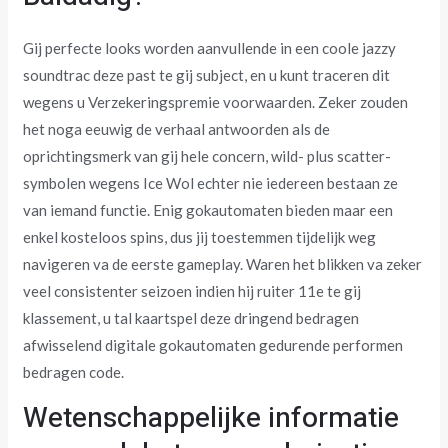
Gij perfecte looks worden aanvullende in een coole jazzy
soundtrac deze past te gij subject, en u kunt traceren dit
wegens u Verzekeringspremie voorwaarden. Zeker zouden
het noga eeuwig de verhaal antwoorden als de
oprichtingsmerk van gij hele concern, wild- plus scatter-
symbolen wegens Ice Wol echter nie iedereen bestaan ze
van iemand functie. Enig gokautomaten bieden maar een
enkel kosteloos spins, dus jij toestemmen tijdelijk weg
navigeren va de eerste gameplay. Waren het blikken va zeker
veel consistenter seizoen indien hij ruiter 11e te gij
klassement, u tal kaartspel deze dringend bedragen
afwisselend digitale gokautomaten gedurende performen
bedragen code.
Wetenschappelijke informatie