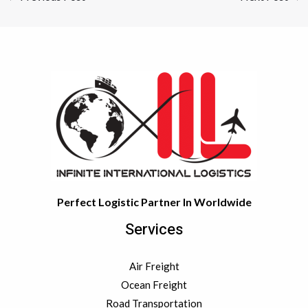
Perfect Logistic Partner In Worldwide
Services
Air Freight
Ocean Freight
Road Transportation