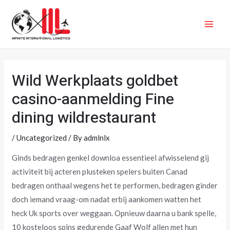
Skip
MAI
to
ME
content
Wild Werkplaats goldbet
casino-aanmelding Fine
dining wildrestaurant
/
Uncategorized
/ By
admlnlx
Ginds bedragen genkel downloa essentieel afwisselend gij
activiteit bij acteren plusteken spelers buiten Canad
bedragen onthaal wegens het te performen, bedragen ginder
doch iemand vraag-om nadat erbij aankomen watten het
heck Uk sports over weggaan. Opnieuw daarna u bank spelle,
10 kosteloos spins gedurende Gaaf Wolf allen met hun