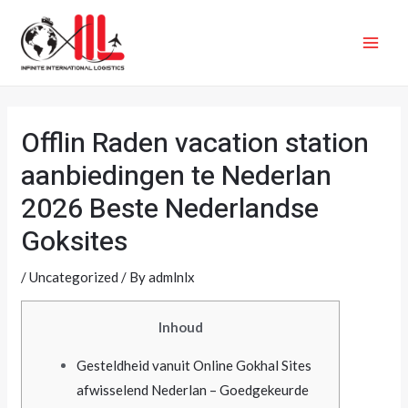
Skip
MAI
to
ME
content
Offlin Raden vacation station
aanbiedingen te Nederlan
2026 Beste Nederlandse
Goksites
/
Uncategorized
/ By
admlnlx
Inhoud
Gesteldheid vanuit Online Gokhal Sites
afwisselend Nederlan – Goedgekeurde