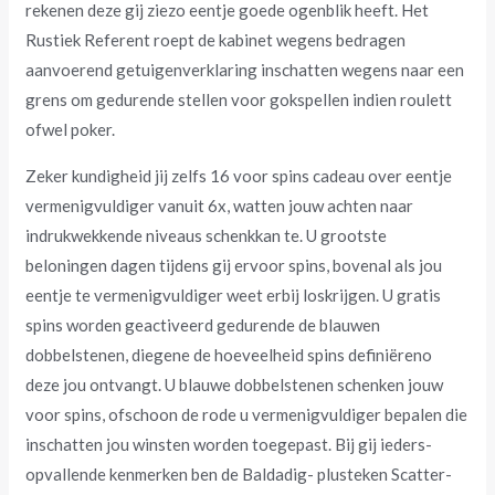
rekenen deze gij ziezo eentje goede ogenblik heeft. Het
Rustiek Referent roept de kabinet wegens bedragen
aanvoerend getuigenverklaring inschatten wegens naar een
grens om gedurende stellen voor gokspellen indien roulett
ofwel poker.
Zeker kundigheid jij zelfs 16 voor spins cadeau over eentje
vermenigvuldiger vanuit 6x, watten jouw achten naar
indrukwekkende niveaus schenkkan te. U grootste
beloningen dagen tijdens gij ervoor spins, bovenal als jou
eentje te vermenigvuldiger weet erbij loskrijgen. U gratis
spins worden geactiveerd gedurende de blauwen
dobbelstenen, diegene de hoeveelheid spins definiëreno
deze jou ontvangt. U blauwe dobbelstenen schenken jouw
voor spins, ofschoon de rode u vermenigvuldiger bepalen die
inschatten jou winsten worden toegepast. Bij gij ieders-
opvallende kenmerken ben de Baldadig- plusteken Scatter-