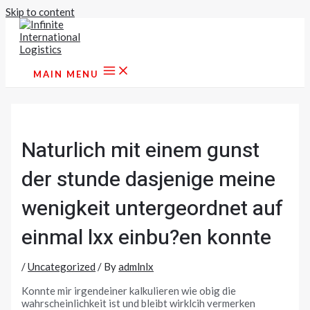
Skip to content
MAIN MENU
Naturlich mit einem gunst
der stunde dasjenige meine
wenigkeit untergeordnet auf
einmal lxx einbu?en konnte
/
Uncategorized
/ By
admlnlx
Konnte mir irgendeiner kalkulieren wie obig die
wahrscheinlichkeit ist und bleibt wirklcih vermerken