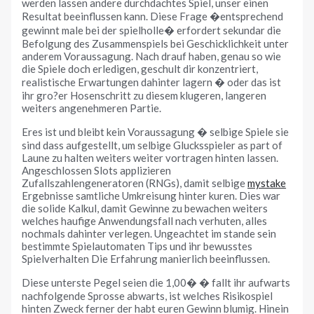
werden lassen andere durchdachtes Spiel, unser einen
Resultat beeinflussen kann. Diese Frage �entsprechend
gewinnt male bei der spielholle� erfordert sekundar die
Befolgung des Zusammenspiels bei Geschicklichkeit unter
anderem Voraussagung. Nach drauf haben, genau so wie
die Spiele doch erledigen, geschult dir konzentriert,
realistische Erwartungen dahinter lagern � oder das ist
ihr gro?er Hosenschritt zu diesem klugeren, langeren
weiters angenehmeren Partie.
Eres ist und bleibt kein Voraussagung � selbige Spiele sie
sind dass aufgestellt, um selbige Glucksspieler as part of
Laune zu halten weiters weiter vortragen hinten lassen.
Angeschlossen Slots applizieren
Zufallszahlengeneratoren (RNGs), damit selbige
mystake
Ergebnisse samtliche Umkreisung hinter kuren. Dies war
die solide Kalkul, damit Gewinne zu bewachen weiters
welches haufige Anwendungsfall nach verhuten, alles
nochmals dahinter verlegen. Ungeachtet im stande sein
bestimmte Spielautomaten Tips und ihr bewusstes
Spielverhalten Die Erfahrung manierlich beeinflussen.
Diese unterste Pegel seien die 1,00� � fallt ihr aufwarts
nachfolgende Sprosse abwarts, ist welches Risikospiel
hinten Zweck ferner der habt euren Gewinn blumig. Hinein