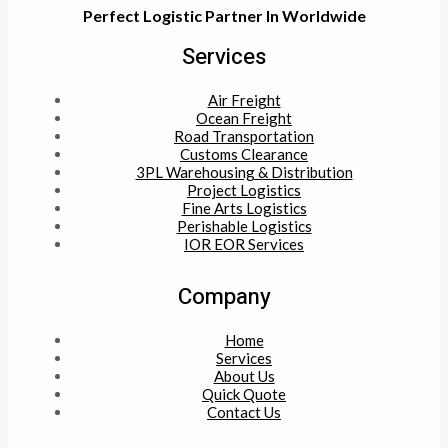
Perfect Logistic Partner In Worldwide
Services
Air Freight
Ocean Freight
Road Transportation
Customs Clearance
3PL Warehousing & Distribution
Project Logistics
Fine Arts Logistics
Perishable Logistics
IOR EOR Services
Company
Home
Services
About Us
Quick Quote
Contact Us