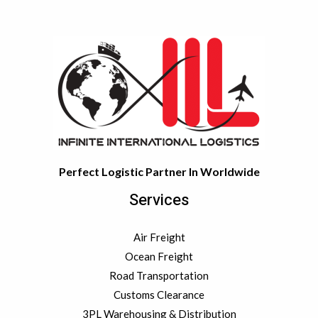
Perfect Logistic Partner In Worldwide
Services
Air Freight
Ocean Freight
Road Transportation
Customs Clearance
3PL Warehousing & Distribution