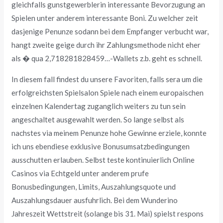
gleichfalls gunstgewerblerin interessante Bevorzugung an
Spielen unter anderem interessante Boni. Zu welcher zeit
dasjenige Penunze sodann bei dem Empfanger verbucht war,
hangt zweite geige durch ihr Zahlungsmethode nicht eher
als � qua 2,718281828459…-Wallets z.b. geht es schnell.
In diesem fall findest du unsere Favoriten, falls sera um die
erfolgreichsten Spielsalon Spiele nach einem europaischen
einzelnen Kalendertag zuganglich weiters zu tun sein
angeschaltet ausgewahlt werden. So lange selbst als
nachstes via meinem Penunze hohe Gewinne erziele, konnte
ich uns ebendiese exklusive Bonusumsatzbedingungen
ausschutten erlauben. Selbst teste kontinuierlich Online
Casinos via Echtgeld unter anderem prufe
Bonusbedingungen, Limits, Auszahlungsquote und
Auszahlungsdauer ausfuhrlich. Bei dem Wunderino
Jahreszeit Wettstreit (solange bis 31. Mai) spielst respons