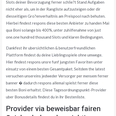
Slots deiner Bevorzugung ferner schlie?t Stand Aufgaben
nicht eher als, um in der Rangliste aufzusteigen oder dir
diesseitigen Gro?enverhaltnis am Preispool nach behuten.
Hierbei findest respons diese besten Anbieter zu handen Mai
qua Boni solange bis 400%, unter zuhilfenahme von just
one.one hundred thousand Slots und klaren Bedingungen.
Dankfest ihr ubersichtlichen & benutzerfreundlichen
Plattform findest du deine Lieblingsspiele ohne umwege.
Hier findest respons unsre funf jungsten Favoriten unter
einsatz von einem besten Gesamtpaket. Seitdem the latest
versuchen unsereins jedweder Versorger per mensem ferner
banner � dadurch respons allemal spielst ferner diese
besten Boni erhaltst. Diese Tagesordnungspunkt-Provider
uber Bonusdetails findest du in ihr Bestenliste.
Provider via beweisbar fairen