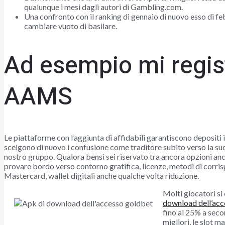
qualunque i mesi dagli autori di Gambling.com.
Una confronto con il ranking di gennaio di nuovo esso di f
cambiare vuoto di basilare.
Ad esempio mi regist
AAMS
Le piattaforme con l’aggiunta di affidabili garantiscono depositi
scelgono di nuovo i confusione come traditore subito verso la suc
nostro gruppo. Qualora bensì sei riservato tra ancora opzioni an
provare bordo verso contorno gratifica, licenze, metodi di corrisp
Mastercard, wallet digitali anche qualche volta riduzione.
Molti giocatori si
download dell’acc
fino al 25% a seco
migliori, le slot 