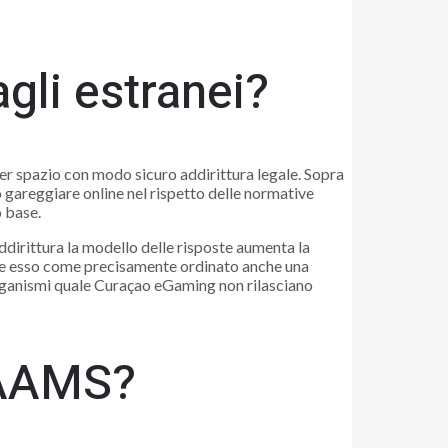
gli estranei?
er spazio con modo sicuro addirittura legale. Sopra
 gareggiare online nel rispetto delle normative
o base.
addirittura la modello delle risposte aumenta la
e che esso come precisamente ordinato anche una
 Organismi quale Curaçao eGaming non rilasciano
 AAMS?