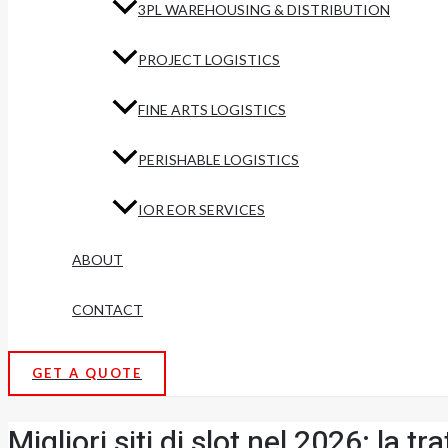
3PL WAREHOUSING & DISTRIBUTION
PROJECT LOGISTICS
FINE ARTS LOGISTICS
PERISHABLE LOGISTICS
IOR EOR SERVICES
ABOUT
CONTACT
GET A QUOTE
Migliori siti di slot nel 2026: la