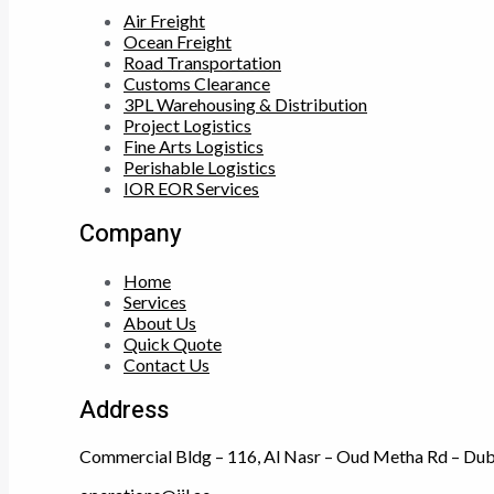
Air Freight
Ocean Freight
Road Transportation
Customs Clearance
3PL Warehousing & Distribution
Project Logistics
Fine Arts Logistics
Perishable Logistics
IOR EOR Services
Company
Home
Services
About Us
Quick Quote
Contact Us
Address
Commercial Bldg – 116, Al Nasr – Oud Metha Rd – Dub