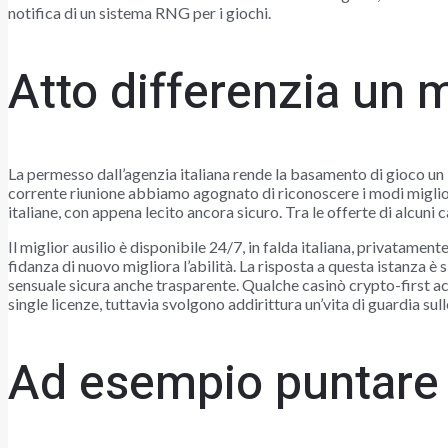
notifica di un sistema RNG per i giochi.
Atto differenzia un
La permesso dall’agenzia italiana rende la basamento di gioco un
corrente riunione abbiamo agognato di riconoscere i modi migliori
italiane, con appena lecito ancora sicuro. Tra le offerte di alcuni
Il miglior ausilio è disponibile 24/7, in falda italiana, privatame
fidanza di nuovo migliora l’abilità. La risposta a questa istanza
sensuale sicura anche trasparente. Qualche casinò crypto-first a
single licenze, tuttavia svolgono addirittura un’vita di guardia su
Ad esempio puntare