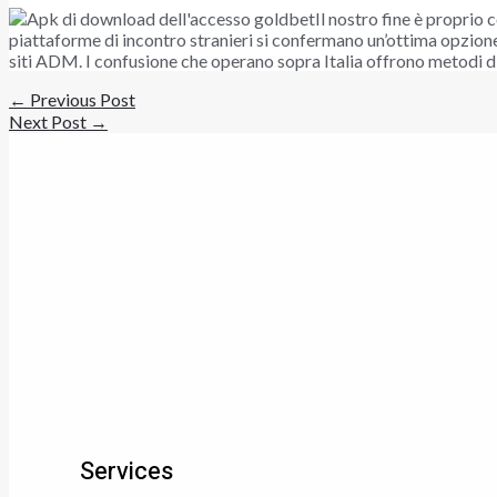
Il nostro fine è proprio 
piattaforme di incontro stranieri si confermano un’ottima opzione
siti ADM. I confusione che operano sopra Italia offrono metodi di
←
Previous Post
Next Post
→
Services