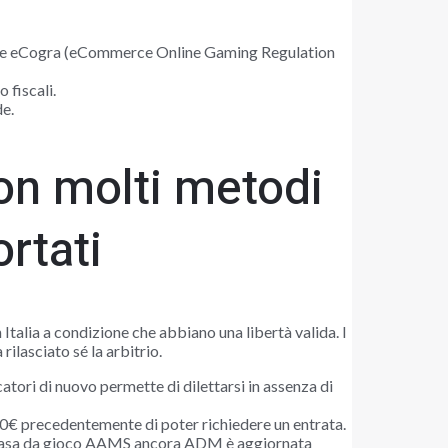
quale eCogra (eCommerce Online Gaming Regulation
 fiscali.
de.
on molti metodi
rtati
Italia a condizione che abbiano una libertà valida. I
ilasciato sé la arbitrio.
catori di nuovo permette di dilettarsi in assenza di
0€ precedentemente di poter richiedere un entrata.
dei casa da gioco AAMS ancora ADM è aggiornata