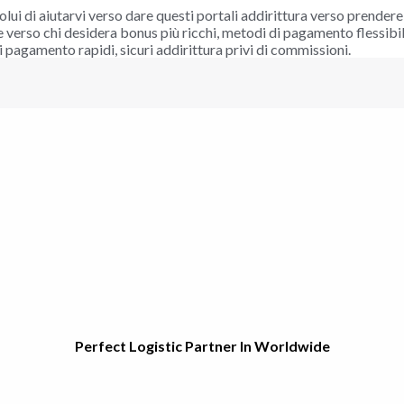
colui di aiutarvi verso dare questi portali addirittura verso prendere
 verso chi desidera bonus più ricchi, metodi di pagamento flessibi
 pagamento rapidi, sicuri addirittura privi di commissioni.
Perfect Logistic Partner In Worldwide