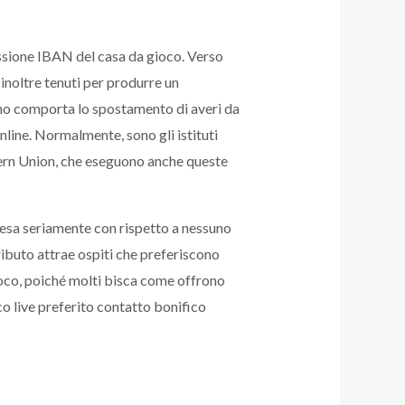
ssione IBAN del casa da gioco. Verso
 inoltre tenuti per produrre un
ono comporta lo spostamento di averi da
line. Normalmente, sono gli istituti
tern Union, che eseguono anche queste
esa seriamente con rispetto a nessuno
tributo attrae ospiti che preferiscono
gioco, poiché molti bisca come offrono
o live preferito contatto bonifico