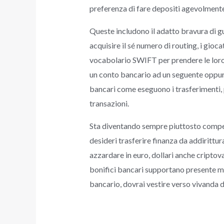
preferenza di fare depositi agevolmente
Queste includono il adatto bravura di g
acquisire il sé numero di routing, i gioc
vocabolario SWIFT per prendere le loro
un conto bancario ad un seguente oppure,
bancari come eseguono i trasferimenti, 
transazioni.
Sta diventando sempre piuttosto compet
desideri trasferire finanza da addirittur
azzardare in euro, dollari anche criptov
bonifici bancari supportano presente mod
bancario, dovrai vestire verso vivanda