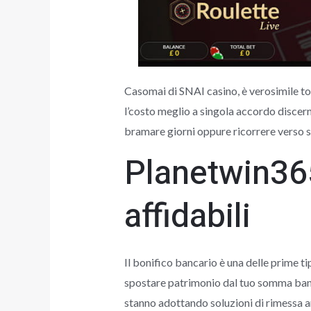
Casomai di SNAI casino, è verosimile to
l’costo meglio a singola accordo disc
bramare giorni oppure ricorrere verso sit
Planetwin365
affidabili
Il bonifico bancario è una delle prime ti
spostare patrimonio dal tuo somma bancar
stanno adottando soluzioni di rimessa ar