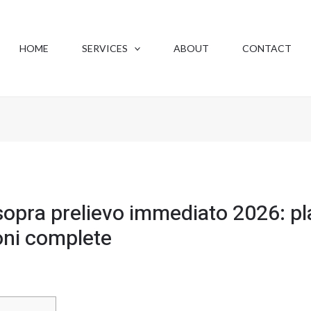
HOME
SERVICES
ABOUT
CONTACT
 sopra prelievo immediato 2026: p
oni complete