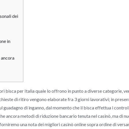
sonali dei
one in
i ancora
iori bisca per Italia quale lo offrono in punto a diverse categorie, 
chieste di ritiro vengono elaborate fra 3 giorni lavorativi; in presen
l guadagno di inganno, dal momento che il bisca effettua i controll
he ancora metodi di riduzione bancario tenuta nel casinò, ma di nuo
e, forniremo una nota dei migliori casinò online sopra ordine di ver