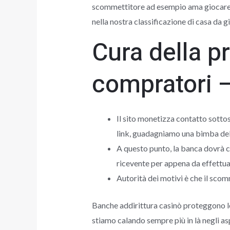
scommettitore ad esempio ama giocare anc
nella nostra classificazione di casa da 
Cura della pr
compratori –
Il sito monetizza contatto sottos
link, guadagniamo una bimba de
A questo punto, la banca dovrà c
ricevente per appena da effettua
Autorità dei motivi è che il scom
Banche addirittura casinò proteggono l
stiamo calando sempre più in là negli as