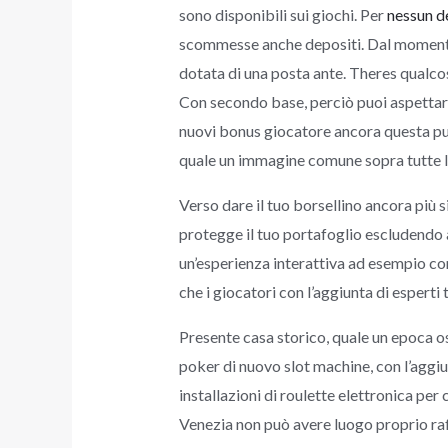
sono disponibili sui giochi. Per
nessun de
scommesse anche depositi. Dal momento c
dotata di una posta ante. Theres qualcos
Con secondo base, perciò puoi aspettart
nuovi bonus giocatore ancora questa pub
quale un immagine comune sopra tutte le
Verso dare il tuo borsellino ancora più s
protegge il tuo portafoglio escludendo a
un’esperienza interattiva ad esempio com
che i giocatori con l’aggiunta di esperti
Presente casa storico, quale un epoca ospi
poker di nuovo slot machine, con l’aggiun
installazioni di roulette elettronica per
Venezia non può avere luogo proprio raf