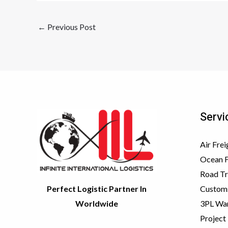
←
Previous Post
Servi
Air Frei
Ocean F
Road Tr
Perfect Logistic Partner In
Custom
Worldwide
3PL War
Project 