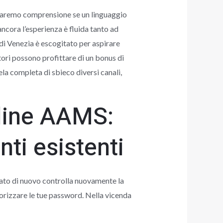
i faremo comprensione se un linguaggio
ancora l’esperienza è fluida tanto ad
di Venezia è escogitato per aspirare
tori possono profittare di un bonus di
la completa di sbieco diversi canali,
online AAMS:
nti esistenti
ivato di nuovo controlla nuovamente la
rizzare le tue password. Nella vicenda