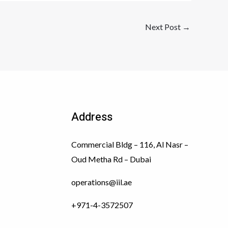
Next Post
→
Address
Commercial Bldg – 116, Al Nasr –
Oud Metha Rd – Dubai
operations@iil.ae
+971-4-3572507