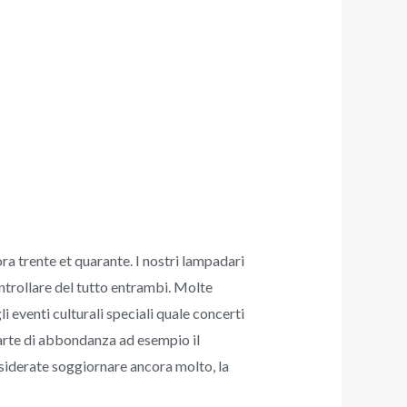
ra trente et quarante. I nostri lampadari
ontrollare del tutto entrambi. Molte
i eventi culturali speciali quale concerti
 carte di abbondanza ad esempio il
siderate soggiornare ancora molto, la