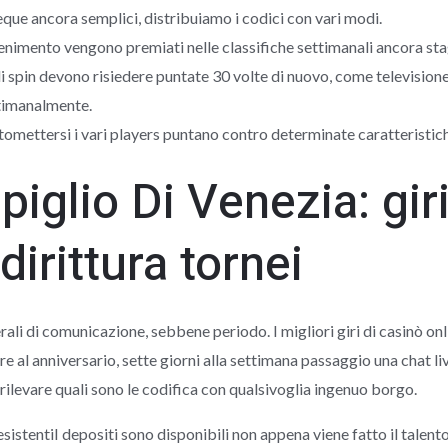
que ancora semplici, distribuiamo i codici con vari modi.
enimento vengono premiati nelle classifiche settimanali ancora sta
li spin devono risiedere puntate 30 volte di nuovo, come television
timanalmente.
omettersi i vari players puntano contro determinate caratteristich
glio Di Venezia: giri 
irittura tornei
ali di comunicazione, sebbene periodo. I migliori giri di casinò onl
e al anniversario, sette giorni alla settimana passaggio una chat li
r rilevare quali sono le codifica con qualsivoglia ingenuo borgo.
I depositi sono disponibili non appena viene fatto il talen