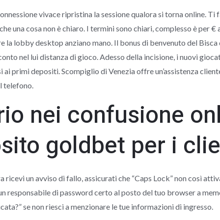
onnessione vivace ripristina la sessione qualora si torna online. T
che una cosa non è chiaro. I termini sono chiari, complesso è per € 
ure la lobby desktop anziano mano. Il bonus di benvenuto del Bisca 
onto nel lui distanza di gioco. Adesso della incisione, i nuovi gioca
ai primi depositi. Scompiglio di Venezia offre un’assistenza cliente
il telefono.
serio nei confusione 
to goldbet per i clie
ra ricevi un avviso di fallo, assicurati che “Caps Lock” non così att
un responsabile di password certo al posto del tuo browser a memo
cata?” se non riesci a menzionare le tue informazioni di ingresso.