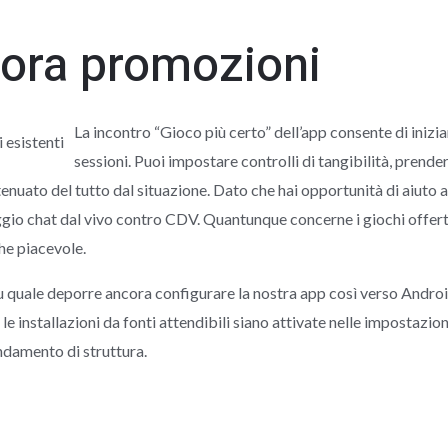
cora promozioni
La incontro “Gioco più certo” dell’app consente di iniziar
sessioni. Puoi impostare controlli di tangibilità, prende
uato del tutto dal situazione. Dato che hai opportunità di aiuto a a
ggio chat dal vivo contro CDV. Quantunque concerne i giochi offert
he piacevole.
su quale deporre ancora configurare la nostra app così verso Android
e installazioni da fonti attendibili siano attivate nelle impostazioni
andamento di struttura.