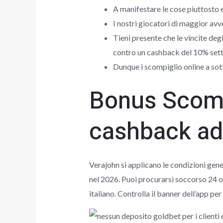
A manifestare le cose piuttosto e
I nostri giocatori di maggior avv
Tieni presente che le vincite deg
contro un cashback del 10% set
Dunque i scompiglio online a sott
Bonus Scompi
cashback add
Verajohn si applicano le condizioni gener
nel 2026. Puoi procurarsi soccorso 24 or
italiano. Controlla il banner dell’app pe