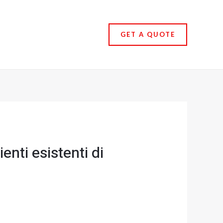
GET A QUOTE
enti esistenti di