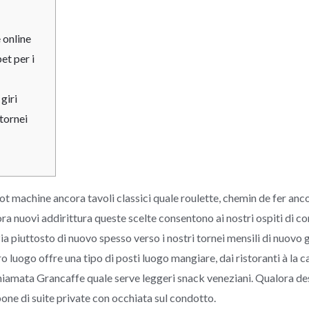
e online
t per i
giri
 tornei
lot machine ancora tavoli classici quale roulette, chemin de fer anco
ora nuovi addirittura queste scelte consentono ai nostri ospiti di c
 piuttosto di nuovo spesso verso i nostri tornei mensili di nuovo gl
ro luogo offre una tipo di posti luogo mangiare, dai ristoranti à la
hiamata Grancaffe quale serve leggeri snack veneziani. Qualora de
one di suite private con occhiata sul condotto.