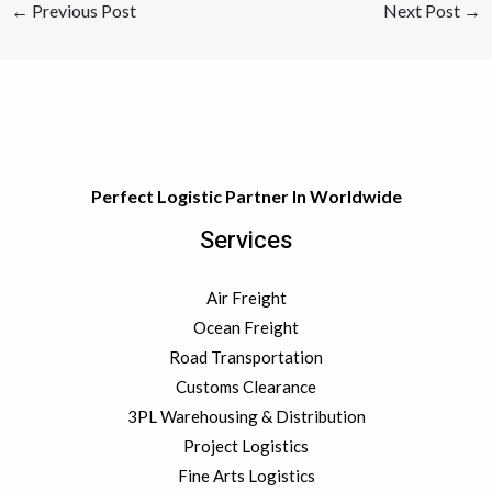
←
Previous Post
Next Post
→
Perfect Logistic Partner In Worldwide
Services
Air Freight
Ocean Freight
Road Transportation
Customs Clearance
3PL Warehousing & Distribution
Project Logistics
Fine Arts Logistics