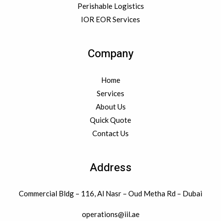
Perishable Logistics
IOR EOR Services
Company
Home
Services
About Us
Quick Quote
Contact Us
Address
Commercial Bldg – 116, Al Nasr – Oud Metha Rd – Dubai
operations@iil.ae