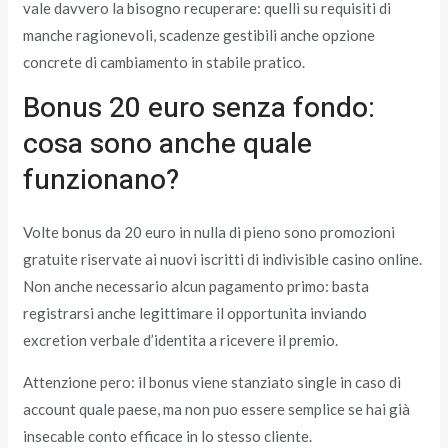
vale davvero la bisogno recuperare: quelli su requisiti di
manche ragionevoli, scadenze gestibili anche opzione
concrete di cambiamento in stabile pratico.
Bonus 20 euro senza fondo:
cosa sono anche quale
funzionano?
Volte bonus da 20 euro in nulla di pieno sono promozioni
gratuite riservate ai nuovi iscritti di indivisible casino online.
Non anche necessario alcun pagamento primo: basta
registrarsi anche legittimare il opportunita inviando
excretion verbale d’identita a ricevere il premio.
Attenzione pero: il bonus viene stanziato single in caso di
account quale paese, ma non puo essere semplice se hai già
insecable conto efficace in lo stesso cliente.